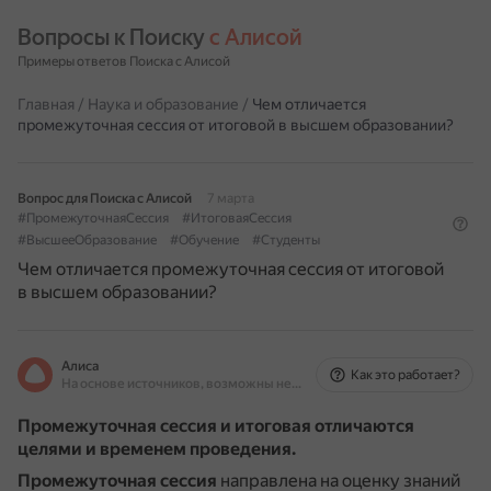
Вопросы к Поиску 
с Алисой
Примеры ответов Поиска с Алисой
Главная
/
Наука и образование
/
Чем отличается
промежуточная сессия от итоговой в высшем образовании?
Вопрос для Поиска с Алисой
7 марта
#ПромежуточнаяСессия
#ИтоговаяСессия
#ВысшееОбразование
#Обучение
#Студенты
Чем отличается промежуточная сессия от итоговой
в высшем образовании?
Алиса
Как это работает?
На основе источников, возможны неточности
Промежуточная сессия и итоговая отличаются
целями и временем проведения.
Промежуточная сессия
направлена на оценку знаний