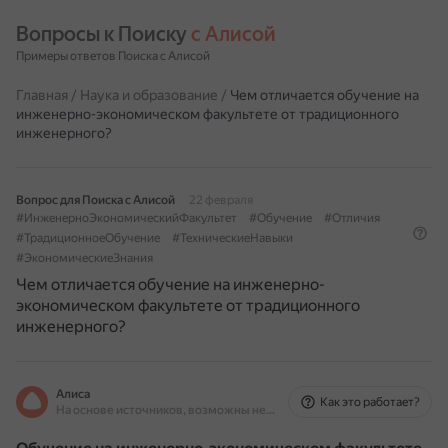
Вопросы к Поиску 
с Алисой
Примеры ответов Поиска с Алисой
Главная
/
Наука и образование
/
Чем отличается обучение на
инженерно-экономическом факультете от традиционного
инженерного?
Вопрос для Поиска с Алисой
22 февраля
#ИнженерноЭкономическийФакультет
#Обучение
#Отличия
#ТрадиционноеОбучение
#ТехническиеНавыки
#ЭкономическиеЗнания
Чем отличается обучение на инженерно-
экономическом факультете от традиционного
инженерного?
Алиса
Как это работает?
На основе источников, возможны неточности