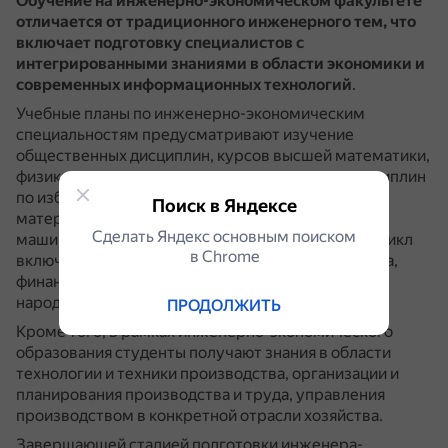
Обучение на инженерно-экономическом факультете
отличается от традиционного инженерного тем, что
включает подготовку специалистов с
интегрированными знаниями в области экономики и
современных информационных технологий
.
Учебные планы по инженерно-экономическим
специальностям предусматривают изучение
общественных дисциплин, курсов высшей математики,
физики, химии, а также группы технических дисциплин
по избранной специальности (сопротивление
Поиск в Яндексе
материалов, механика, технология производства,
Сделать Яндекс основным поиском
машины и оборудование и т. д.).
Экономический цикл
в Сhrome
включает курсы статистики, бухгалтерского учёта,
финансов, экономики соответствующей отрасли
народного хозяйства и другие.
ПРОДОЛЖИТЬ
Кроме того, в рамках инженерно-экономического
образования студенты получают знания в области
технологии и техники производства, организации и
планирования производства и труда, управления
производством в конкретной отрасли хозяйства.
Завершающей стадией подготовки инженера-