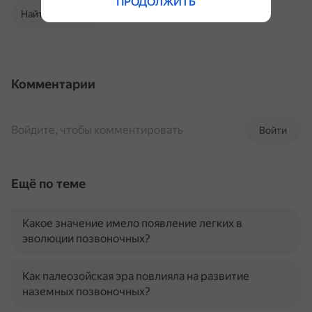
ПРОДОЛЖИТЬ
Найти в Поиске
Комментарии
Войдите, чтобы комментировать
Войти
Ещё по теме
Какое значение имело появление легких в
эволюции позвоночных?
Как палеозойская эра повлияла на развитие
наземных позвоночных?