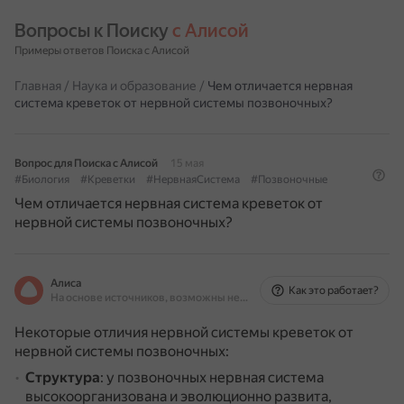
Вопросы к Поиску 
с Алисой
Примеры ответов Поиска с Алисой
Главная
/
Наука и образование
/
Чем отличается нервная
система креветок от нервной системы позвоночных?
Вопрос для Поиска с Алисой
15 мая
#Биология
#Креветки
#НервнаяСистема
#Позвоночные
Чем отличается нервная система креветок от
нервной системы позвоночных?
Алиса
Как это работает?
На основе источников, возможны неточности
Некоторые отличия нервной системы креветок от
нервной системы позвоночных:
Структура
: у позвоночных нервная система
высокоорганизована и эволюционно развита,