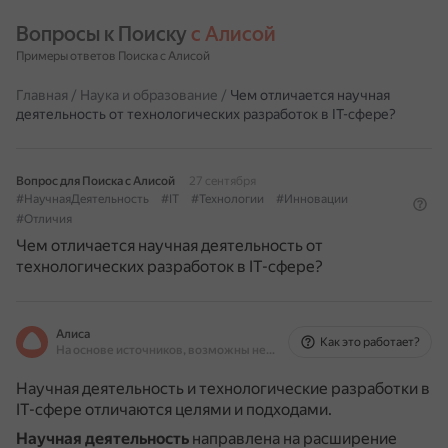
Вопросы к Поиску 
с Алисой
Примеры ответов Поиска с Алисой
Главная
/
Наука и образование
/
Чем отличается научная
деятельность от технологических разработок в IT-сфере?
Вопрос для Поиска с Алисой
27 сентября
#НаучнаяДеятельность
#IT
#Технологии
#Инновации
#Отличия
Чем отличается научная деятельность от
технологических разработок в IT-сфере?
Алиса
Как это работает?
На основе источников, возможны неточности
Научная деятельность и технологические разработки в
IT-сфере отличаются целями и подходами.
Научная деятельность
направлена на расширение