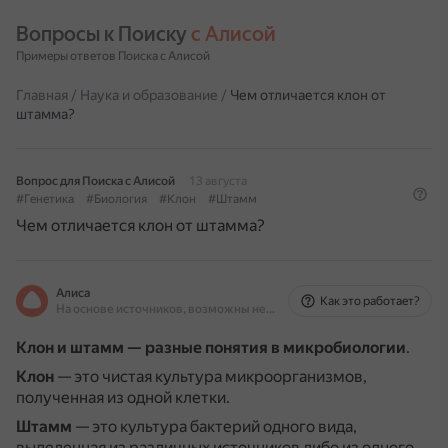
Вопросы к Поиску 
с Алисой
Примеры ответов Поиска с Алисой
Главная
/
Наука и образование
/
Чем отличается клон от
штамма?
Вопрос для Поиска с Алисой
13 августа
#Генетика
#Биология
#Клон
#Штамм
Чем отличается клон от штамма?
Алиса
Как это работает?
На основе источников, возможны неточности
Клон и штамм — разные понятия в микробиологии
.
Клон
— это чистая культура микроорганизмов,
полученная из одной клетки.
Штамм
— это культура бактерий одного вида,
выделенная из различных источников либо из одного