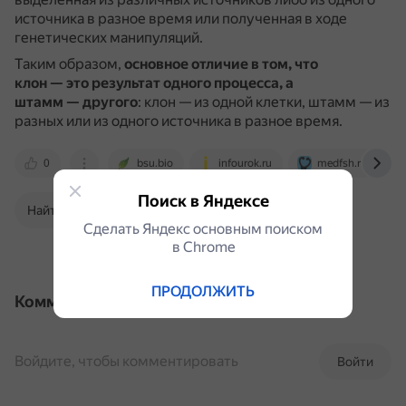
источника в разное время или полученная в ходе
генетических манипуляций.
Таким образом,
основное отличие в том, что
клон — это результат одного процесса, а
штамм — другого
: клон — из одной клетки, штамм — из
разных или из одного источника в разное время.
0
bsu.bio
infourok.ru
medfsh.ru
Поиск в Яндексе
Найти в Поиске
Сделать Яндекс основным поиском
в Сhrome
ПРОДОЛЖИТЬ
Комментарии
Войдите, чтобы комментировать
Войти