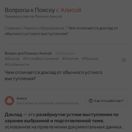
Вопросы к Поиску 
с Алисой
Примеры ответов Поиска с Алисой
Главная
/
Наука и образование
/
Чем отличается доклад от
обычного устного выступления?
Вопрос для Поиска с Алисой
20 февраля
#Доклад
#УстноеВыступление
#Отличие
#Разница
#Особенности
Чем отличается доклад от обычного устного
выступления?
Алиса
Как это работает?
На основе источников, возможны неточности
Доклад
— это
развёрнутое устное выступление по
заранее выбранной и подготовленной теме
,
основанное на привлечении документальных данных,