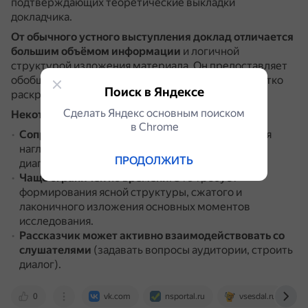
подтверждающих теоретические выкладки
докладчика.
От обычного устного выступления доклад отличается
большим объёмом информации
и логичной
структурой изложения материала.
Он предоставляет
обобщённые сведения по теме исследования, кратко
Поиск в Яндексе
раскрывающие его цель, суть и результаты.
Сделать Яндекс основным поиском
Некоторые другие отличия доклада:
в Сhrome
Сопровождается визуальными элементами
для
наглядной визуализации информации (слайды,
ПРОДОЛЖИТЬ
диаграммы, графики и видео).
Чаще ограничен по времени
.
Это требует
формирования ясной структуры, сжатого и
лаконичного изложения основных моментов
исследования.
Рассказчик может активно взаимодействовать со
слушателями
(задавать вопросы аудитории, строить
диалог).
0
vk.com
nsportal.ru
vsesdal.ru