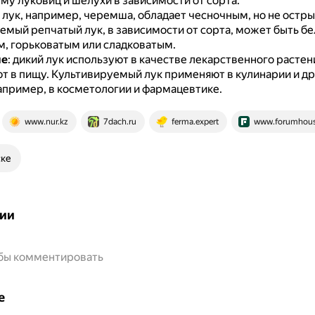
му луковиц и шелухи в зависимости от сорта.
й лук, например, черемша, обладает чесночным, но не остр
емый репчатый лук, в зависимости от сорта, может быть б
, горьковатым или сладковатым.
ие
: дикий лук используют в качестве лекарственного растени
т в пищу.
Культивируемый лук применяют в кулинарии и др
например, в косметологии и фармацевтике.
www.nur.kz
7dach.ru
ferma.expert
www.forumhous
ске
ии
обы комментировать
е