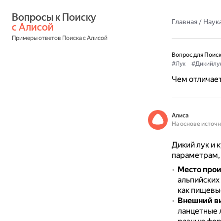
Вопросы к Поиску 
Главная
/
Наука
с Алисой
Примеры ответов Поиска с Алисой
Вопрос для Поиск
#Лук
#Дикийлу
Чем отличает
Алиса
На основе источ
Дикий лук и 
параметрам,
Место про
альпийских
как пищевы
Внешний в
ланцетные 