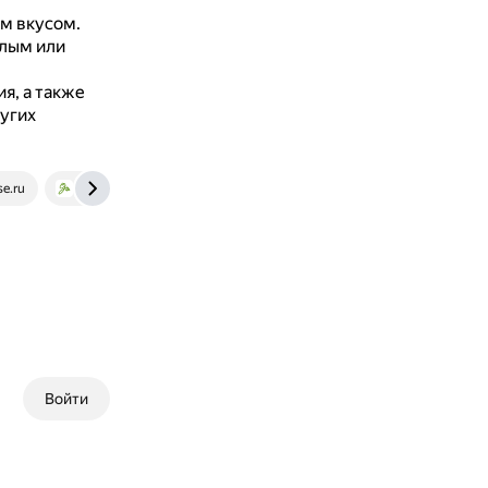
ым вкусом.
елым или
я, а также
угих
e.ru
www.gardeningknowhow.com
Войти