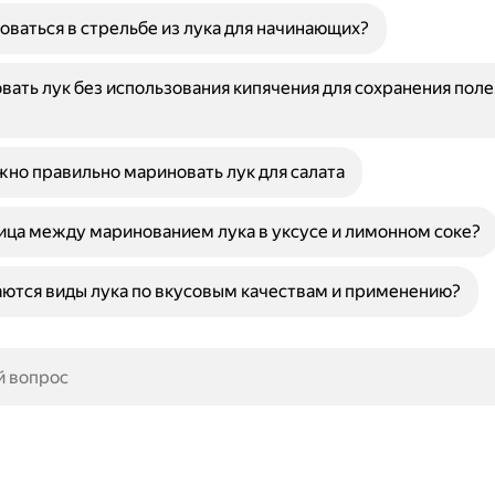
оваться в стрельбе из лука для начинающих?
вать лук без использования кипячения для сохранения пол
но правильно мариновать лук для салата
ица между маринованием лука в уксусе и лимонном соке?
ются виды лука по вкусовым качествам и применению?