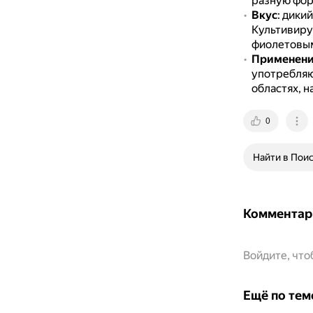
разную фор
Вкус
: дики
Культивиру
фиолетовым
Применен
употребляю
областях, 
0
Найти в Пои
Комментар
Войдите, чт
Ещё по тем