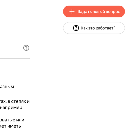
Задать новый вопрос
Как это работает?
разным
ах, в степях и
 например,
говатые или
жет иметь