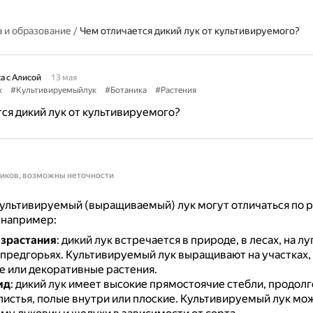
 и образование
/
Чем отличается дикий лук от культивируемого?
а с Алисой
13 мая
к
#Культивируемыйлук
#Ботаника
#Растения
ся дикий лук от культивируемого?
ников, возможны неточности
культивируемый (выращиваемый) лук могут отличаться по 
 например:
израстания
: дикий лук встречается в природе, в лесах, на луг
 предгорьях.
Культивируемый лук выращивают на участках,
е или декоративные растения.
ид
: дикий лук имеет высокие прямостоячие стебли, продол
листья, полые внутри или плоские.
Культивируемый лук мо