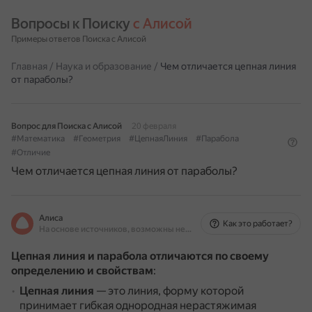
Вопросы к Поиску 
с Алисой
Примеры ответов Поиска с Алисой
Главная
/
Наука и образование
/
Чем отличается цепная линия
от параболы?
Вопрос для Поиска с Алисой
20 февраля
#Математика
#Геометрия
#ЦепнаяЛиния
#Парабола
#Отличие
Чем отличается цепная линия от параболы?
Алиса
Как это работает?
На основе источников, возможны неточности
Цепная линия и парабола отличаются по своему
определению и свойствам
:
Цепная линия
— это линия, форму которой
принимает гибкая однородная нерастяжимая