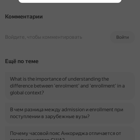
Комментарии
Войдите, чтобы комментировать
Войти
Ещё по теме
What is the importance of understanding the
difference between 'enrolment' and 'enrollment' in a
global context?
В чем разница между admission и enrollment при
поступлении в зарубежные вузы?
Почему часовой пояс Анкориджа отличается от