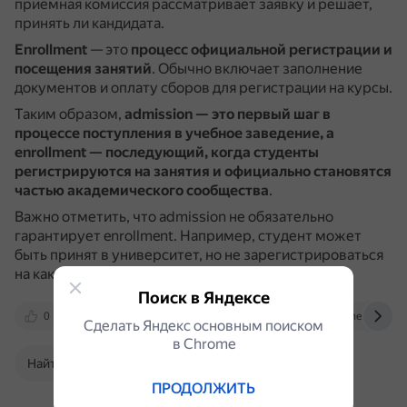
приёмная комиссия рассматривает заявку и решает,
принять ли кандидата.
Enrollment
— это
процесс официальной регистрации и
посещения занятий
.
Обычно включает заполнение
документов и оплату сборов для регистрации на курсы.
Таким образом,
admission — это первый шаг в
процессе поступления в учебное заведение, а
enrollment — последующий, когда студенты
регистрируются на занятия и официально становятся
частью академического сообщества
.
Важно отметить, что admission не обязательно
гарантирует enrollment.
Например, студент может
быть принят в университет, но не зарегистрироваться
на какие-либо занятия.
Поиск в Яндексе
0
thecontentauthority.com
www.spainexchange
Сделать Яндекс основным поиском
в Сhrome
Найти в Поиске
ПРОДОЛЖИТЬ