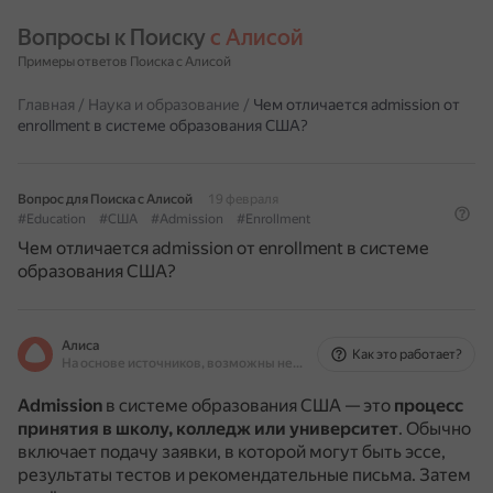
Вопросы к Поиску 
с Алисой
Примеры ответов Поиска с Алисой
Главная
/
Наука и образование
/
Чем отличается admission от
enrollment в системе образования США?
Вопрос для Поиска с Алисой
19 февраля
#Education
#США
#Admission
#Enrollment
Чем отличается admission от enrollment в системе
образования США?
Алиса
Как это работает?
На основе источников, возможны неточности
Admission
в системе образования США — это
процесс
принятия в школу, колледж или университет
.
Обычно
включает подачу заявки, в которой могут быть эссе,
результаты тестов и рекомендательные письма.
Затем