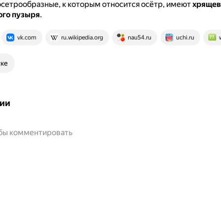
осетрообразные, к которым относится осётр, имеют
хрящев
ого пузыря
.
vk.com
ru.wikipedia.org
nau54.ru
uchi.ru
ске
ии
обы комментировать