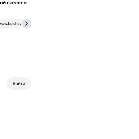
ой скелет
и
www.bolshoyvopros.ru
Войти