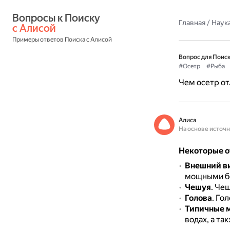
Вопросы к Поиску 
Главная
/
Наука
с Алисой
Примеры ответов Поиска с Алисой
Вопрос для Поиск
#Осетр
#Рыба
Чем осетр от
Алиса
На основе источ
Некоторые от
Внешний ви
мощными б
Чешуя
.
Чеш
Голова
.
Гол
Типичные м
водах, а та