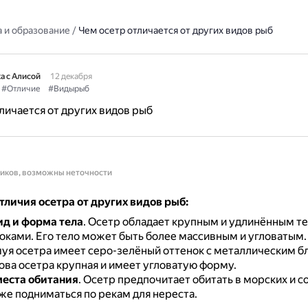
 и образование
/
Чем осетр отличается от других видов рыб
а с Алисой
12 декабря
#Отличие
#Видырыб
личается от других видов рыб
ников, возможны неточности
личия осетра от других видов рыб:
д и форма тела
.
Осетр обладает крупным и удлинённым те
оками.
Его тело может быть более массивным и угловатым.
уя осетра имеет серо-зелёный оттенок с металлическим б
ова осетра крупная и имеет угловатую форму.
еста обитания
.
Осетр предпочитает обитать в морских и с
кже подниматься по рекам для нереста.