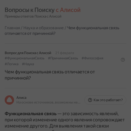
Вопросы к Поиску 
с Алисой
Примеры ответов Поиска с Алисой
Главная
/
Наука и образование
/
Чем функциональная связь
отличается от причинной?
Вопрос для Поиска с Алисой
21 февраля
#ФункциональнаяСвязь
#ПричиннаяСвязь
#Философия
#Логика
#Наука
Чем функциональная связь отличается от
причинной?
Алиса
Как это работает?
На основе источников, возможны неточности
Функциональная связь
— это зависимость явлений,
при которой изменение одного явления сопровождает
изменение другого.
Для выявления такой связи