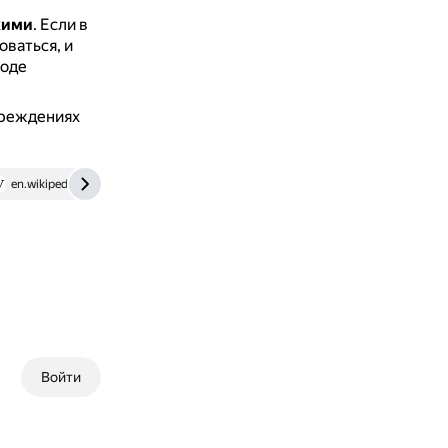
кими
.
Если в
ваться, и
воде
реждениях
en.wikipedia.org
Войти