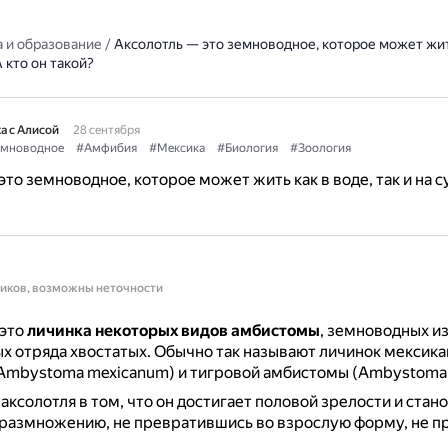
 и образование
/
Аксолотль — это земноводное, которое может жить
А кто он такой?
а с Алисой
28 сентября
мноводное
#Амфибия
#Мексика
#Биология
#Зоология
это земноводное, которое может жить как в воде, так и на с
ников, возможны неточности
это
личинка некоторых видов амбистомы
, земноводных и
х отряда хвостатых.
Обычно так называют личинок мексика
Ambystoma mexicanum) и тигровой амбистомы (Ambystoma t
аксолотля в том, что он достигает половой зрелости и стан
 размножению, не превратившись во взрослую форму, не п