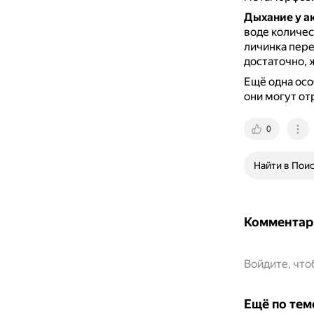
Дыхание у а
воде количес
личинка пере
достаточно,
Ещё одна осо
они могут от
0
Найти в Пои
Комментар
Войдите, чт
Ещё по тем