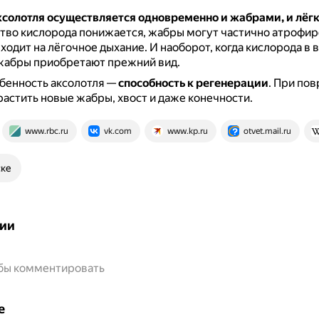
ксолотля осуществляется одновременно и жабрами, и лёг
тво кислорода понижается, жабры могут частично атрофиро
ходит на лёгочное дыхание.
И наоборот, когда кислорода в 
 жабры приобретают прежний вид.
бенность аксолотля —
способность к регенерации
.
При пов
растить новые жабры, хвост и даже конечности.
www.rbc.ru
vk.com
www.kp.ru
otvet.mail.ru
ске
ии
обы комментировать
е