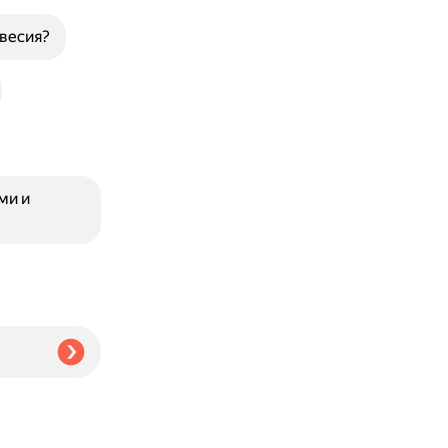
весия?
ми и