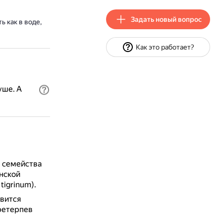
Задать новый вопрос
 как в воде,
Как это работает?
уше. А
з семейства
нской
igrinum).
овится
ретерпев