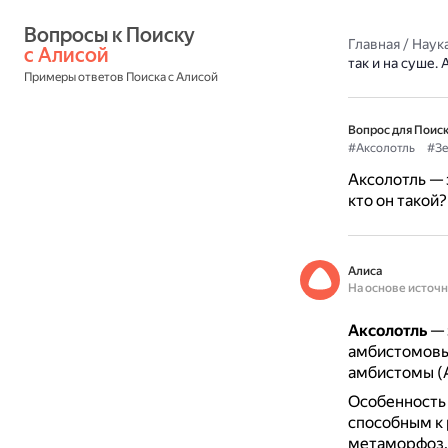
Вопросы к Поиску 
Главная
/
Наука
с Алисой
так и на суше. 
Примеры ответов Поиска с Алисой
Вопрос для Поиск
#Аксолотль
#Зе
Аксолотль — 
кто он такой?
Алиса
На основе источ
Аксолотль
— 
амбистомовы
амбистомы (
Особенность 
способным к
метаморфоз.