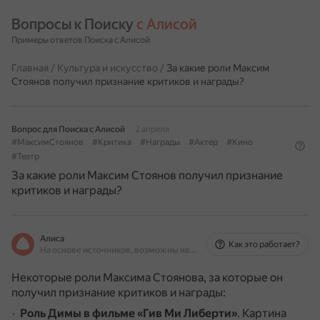
Вопросы к Поиску 
с Алисой
Примеры ответов Поиска с Алисой
Главная
/
Культура и искусство
/
За какие роли Максим
Стоянов получил признание критиков и награды?
Вопрос для Поиска с Алисой
2 апреля
#МаксимСтоянов
#Критика
#Награды
#Актер
#Кино
#Театр
За какие роли Максим Стоянов получил признание
критиков и награды?
Алиса
Как это работает?
На основе источников, возможны неточности
Некоторые роли Максима Стоянова, за которые он
получил признание критиков и награды:
Роль Димы в фильме «Гив Ми Либерти»
.
Картина