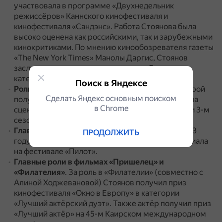
участвовала в программе «Двухнедельник
режиссёров» Каннского кинофестиваля и
кинофестиваля «Сандэнс».
Работа Стоянова была
высоко оценена как российскими, так и зарубежными
кинокритиками.
По мнению кинообозревателя газеты
«The New York Times» Манолы Даргис, Стоянов
заслуживал номинации на премию «Оскар» в
категории «Лучший актёр второго плана».
Поиск в Яндексе
Роль Вячеслава Агарина в сериале «Шифр»
.
Герой
Сделать Яндекс основным поиском
получился колоритным, поэтому авторы и группа
в Сhrome
сценаристов нашли для него место также в 2-м и 3-м
сезонах.
Главная роль в сериале «Чёрное солнце»
.
В 2023
ПРОДОЛЖИТЬ
году Стоянов был признан лучшим актёром сериала
на фестивале «Пилот».
Главные роли в фильмах «Пришелец» и
«Филателия»
.
За роль в «Филателии» (совместно с
Алиной Ходжевановой) Стоянов получил приз
кинофестиваля «Окно в Европу» в категории
«Лучший актёрский дуэт».
Также актёр получил приз
«Лучший актёр» на 45-м Каирском международном