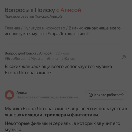
Вопросы к Поиску 
с Алисой
Примеры ответов Поиска с Алисой
Главная
/
Культура и искусство
/
В каких жанрах чаще всего
используется музыка Егора Летова в кино?
Вопрос для Поиска с Алисой
22 июля
#ЕгорЛетов
#Музыка
#Кино
#Жанры
В каких жанрах чаще всего используется музыка
Егора Летова в кино?
Алиса
Как это работает?
На основе источников, возможны неточности
Музыка Егора Летова в кино чаще всего используется в
жанрах
комедии, триллера и фантастики
.
Некоторые фильмы и сериалы, в которых звучит его
музыка: