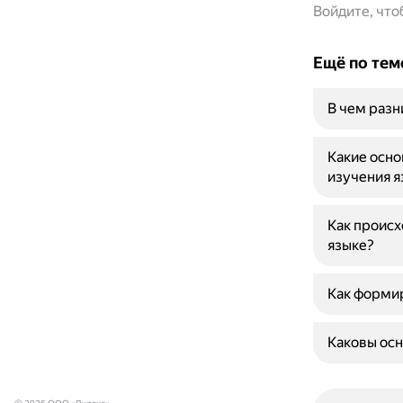
Войдите, чт
Ещё по тем
В чем раз
Какие осн
изучения я
Как происх
языке?
Как формир
Каковы осн