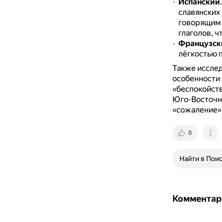
Испанский
славянских
говорящим 
глаголов, ч
Французск
лёгкостью 
Также исслед
особенности 
«беспокойств
Юго-Восточно
«сожаление»
0
Найти в Пои
Комментар