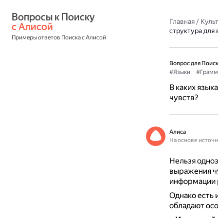
Вопросы к Поиску 
Главная
/
Культ
с Алисой
структура для
Примеры ответов Поиска с Алисой
Вопрос для Поиск
#Языки
#Грамм
В каких язык
чувств?
Алиса
На основе источ
Нельзя одноз
выражения чу
информации 
Однако есть 
обладают ос