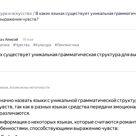
ура и искусство
/
В каких языках существует уникальная грамматич
 выражения чувств?
а с Алисой
16 мая
атика
#Чувства
#Культура
#Лингвистика
ах существует уникальная грамматическая структура для 
ников, возможны неточности
начно назвать языки с уникальной грамматической структу
вств, так как в разных языках средства передачи эмоцион
различаются.
информация о некоторых языках, которые считаются роман
обенностями, способствующими выражению чувств: