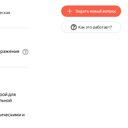
Задать новый вопрос
еская
Как это работает?
выражения
рой для
альной
тическими и