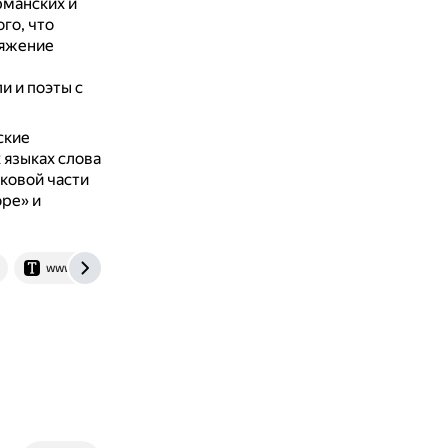
рманских и
го, что
ряжение
 и поэты с
ские
 языках слова
иковой части
оре» и
www.techinsider.ru
www.speakly.blog