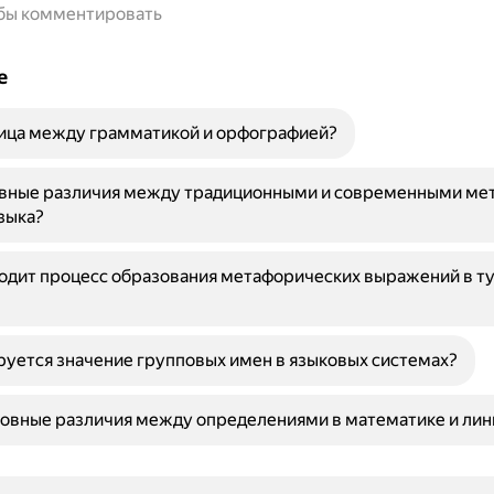
обы комментировать
е
ница между грамматикой и орфографией?
овные различия между традиционными и современными ме
зыка?
одит процесс образования метафорических выражений в т
уется значение групповых имен в языковых системах?
овные различия между определениями в математике и лин