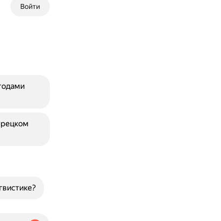
Войти
тодами
урецком
гвистике?