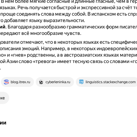
.
В нём более мягкие согласные и длинные гласные, чем в ге
 языках.
Речь получается быстрой и экспрессивной за счёт то
проще соединять слова между собой.
В испанском есть сп
то добавляет языку выразительности.
ий
.
Благодаря разнообразию грамматических форм писатели
передают всё многообразие чувств.
ователи отмечают, что в некоторых языках есть специфиче
описания эмоций.
Например, в некоторых индоевропейских
о» и «гнев» родственны, а в австроазиатских языках матер
й Азии слово «тревога» имеет тесную связь со словами «г
.
blog.itrex.ru
cyberleninka.ru
linguistics.stackexchange.com
ске
ии