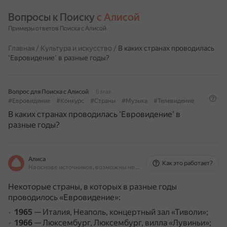
Вопросы к Поиску 
с Алисой
Примеры ответов Поиска с Алисой
Главная
/
Культура и искусство
/
В каких странах проводилась
'Евровидение' в разные годы?
Вопрос для Поиска с Алисой
6 мая
#Евровидение
#Конкурс
#Страны
#Музыка
#Телевидение
В каких странах проводилась 'Евровидение' в
разные годы?
Алиса
Как это работает?
На основе источников, возможны неточности
Некоторые страны, в которых в разные годы
проводилось «Евровидение»:
1965
— Италия, Неаполь, концертный зал «Тиволи»;
1966
— Люксембург, Люксембург, вилла «Лувиньи»;