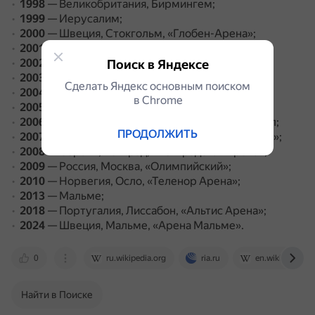
1998
— Великобритания, Бирмингем;
1999
— Иерусалим;
2000
— Швеция, Стокгольм, «Глобен-Арена»;
2001
— Дания, Копенгаген, «Паркен»;
2002
— Эстония, Таллин, «Саку-суурхалль»;
Поиск в Яндексе
2003
— Латвия, Рига, «Сконто»;
Сделать Яндекс основным поиском
2004
— Турция, Стамбул, «Абди Ипекчи Арена»;
в Сhrome
2005
— Украина, Киев, Дворец спорта;
2006
— Греция, Афины, Олимпийский крытый зал;
ПРОДОЛЖИТЬ
2007
— Финляндия, Хельсинки, «Хартвалл Арена»;
2008
— Сербия, Белград, «Белградская Арена»;
2009
— Россия, Москва, «Олимпийский»;
2010
— Норвегия, Осло, «Теленор Арена»;
2013
— Мальме;
2018
— Португалия, Лиссабон, «Альтис Арена»;
2024
— Швеция, Мальме, «Арена Мальме».
0
ru.wikipedia.org
ria.ru
en.wikipedia.or
Найти в Поиске