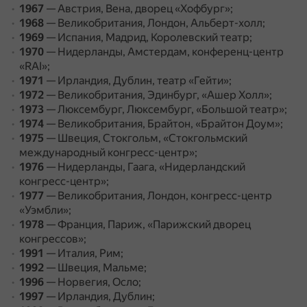
1967
— Австрия, Вена, дворец «Хофбург»;
1968
— Великобритания, Лондон, Альберт-холл;
1969
— Испания, Мадрид, Королевский театр;
1970
— Нидерланды, Амстердам, конференц-центр
«RAI»;
1971
— Ирландия, Дублин, театр «Гейти»;
1972
— Великобритания, Эдинбург, «Ашер Холл»;
1973
— Люксембург, Люксембург, «Большой театр»;
1974
— Великобритания, Брайтон, «Брайтон Доум»;
1975
— Швеция, Стокгольм, «Стокгольмский
международный конгресс-центр»;
1976
— Нидерланды, Гаага, «Нидерландский
конгресс-центр»;
1977
— Великобритания, Лондон, конгресс-центр
«Уэмбли»;
1978
— Франция, Париж, «Парижский дворец
конгрессов»;
1991
— Италия, Рим;
1992
— Швеция, Мальме;
1996
— Норвегия, Осло;
1997
— Ирландия, Дублин;