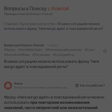
Вопросы к Поиску 
с Алисой
Примеры ответов Поиска с Алисой
Главная
/
Культура и искусство
/
В каких ситуациях можно
использовать фразу 'here we go again' в повседневной речи?
Вопрос для Поиска с Алисой
1 марта
#Фразы
#HereWeGoAgain
#РазговорныеВыражения
#Сленг
#АнглийскийЯзык
#Поговорки
#КультураРечи
В каких ситуациях можно использовать фразу 'here
we go again' в повседневной речи?
Алиса
Как это работает?
На основе источников, возможны неточности
Фразу «here we go again» в повседневной речи можно
использовать
при повторном возникновении
знакомой, часто неприятной или нежелательной