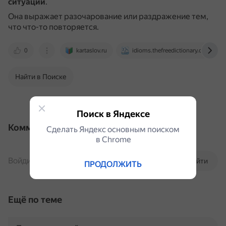
ситуации
.
Она выражает разочарование или раздражение тем,
что что-то повторяется.
0
kartaslov.ru
idioms.thefreedictionary.com
Найти в Поиске
Поиск в Яндексе
Комментарии
Сделать Яндекс основным поиском
в Сhrome
Войдите, чтобы комментировать
Войти
ПРОДОЛЖИТЬ
Ещё по теме