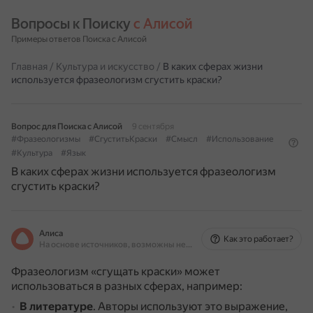
Вопросы к Поиску 
с Алисой
Примеры ответов Поиска с Алисой
Главная
/
Культура и искусство
/
В каких сферах жизни
используется фразеологизм сгустить краски?
Вопрос для Поиска с Алисой
9 сентября
#Фразеологизмы
#СгуститьКраски
#Смысл
#Использование
#Культура
#Язык
В каких сферах жизни используется фразеологизм
сгустить краски?
Алиса
Как это работает?
На основе источников, возможны неточности
Фразеологизм «сгущать краски» может
использоваться в разных сферах, например:
В литературе
.
Авторы используют это выражение,