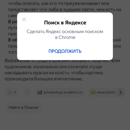
чтобы описать, как кто-то преувеличивает или
представляет что-либо в худшем свете, чем есть на
самом деле.
В речи
.
Например, когда кто-то вспоминает о
Поиск в Яндексе
путешествии и рассказывает о нём, сильно
Сделать Яндекс основным поиском
преувеличивая события.
в Сhrome
В общении
.
Так могут описывать ситуацию, когда ей
придают большую эмоциональную окраску, чем она
ПРОДОЛЖИТЬ
того стоит.
Выражение «сгущать краски» связано с творчеством
художников: изначально оно означало «гуще
накладывать краски на холст», чтобы картина
производила большее впечатление.
0
phraseology.academic.ru
www.bolshoyvopros.
Найти в Поиске