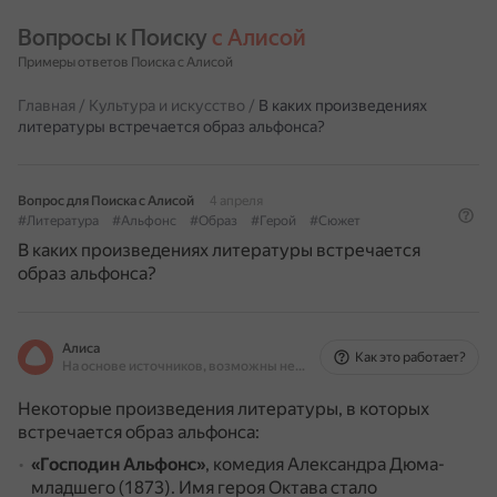
Вопросы к Поиску 
с Алисой
Примеры ответов Поиска с Алисой
Главная
/
Культура и искусство
/
В каких произведениях
литературы встречается образ альфонса?
Вопрос для Поиска с Алисой
4 апреля
#Литература
#Альфонс
#Образ
#Герой
#Сюжет
В каких произведениях литературы встречается
образ альфонса?
Алиса
Как это работает?
На основе источников, возможны неточности
Некоторые произведения литературы, в которых
встречается образ альфонса:
«Господин Альфонс»
, комедия Александра Дюма-
младшего (1873).
Имя героя Октава стало