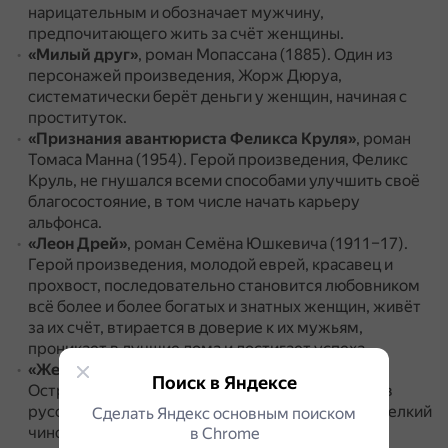
нарицательным и обозначает мужчину,
предпочитающего жить за счёт женщины.
«Милый друг»
, роман Мопассана (1885).
Один из
персонажей произведения, Жорж Дюруа,
систематически берёт деньги у женщин, начиная с
проституток.
«Признания авантюриста Феликса Круля»
, роман
Томаса Манна (1954).
Герой произведения, Феликс
Круль, не гнушался всеми способами улучшить своё
благосостояние, в том числе начать карьеру
альфонса.
«Леон Дрей»
, роман Семёна Юшкевича (1911–17).
Герой произведения, молодой еврей, красавец и
прохвост, последовательно становится любовником
всё более и более богатых и знатных женщин, живёт
за их счёт, втирается в доверие к их мужьям,
проникает в лучшие дома и достигает успеха.
«Женитьба Бальзаминова»
, пьеса Александра
Поиск в Яндексе
Островского (1861).
Самый известный альфонс в
русской литературе — Михайло Бальзаминов, мелкий
Сделать Яндекс основным поиском
чиновник, который любит мечтать и видеть сны.
в Сhrome