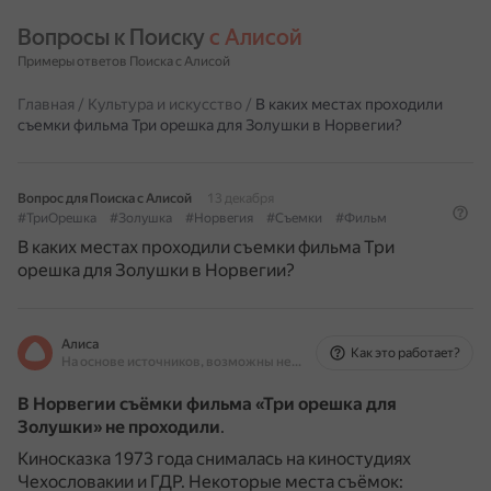
Вопросы к Поиску 
с Алисой
Примеры ответов Поиска с Алисой
Главная
/
Культура и искусство
/
В каких местах проходили
съемки фильма Три орешка для Золушки в Норвегии?
Вопрос для Поиска с Алисой
13 декабря
#ТриОрешка
#Золушка
#Норвегия
#Съемки
#Фильм
В каких местах проходили съемки фильма Три
орешка для Золушки в Норвегии?
Алиса
Как это работает?
На основе источников, возможны неточности
В Норвегии съёмки фильма «Три орешка для
Золушки» не проходили
.
Киносказка 1973 года снималась на киностудиях
Чехословакии и ГДР.
Некоторые места съёмок: