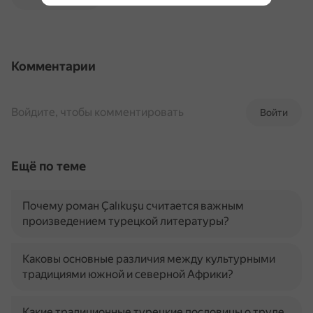
Комментарии
Войдите, чтобы комментировать
Войти
Ещё по теме
Почему роман Çalıkuşu считается важным
произведением турецкой литературы?
Каковы основные различия между культурными
традициями южной и северной Африки?
Какие традиционные турецкие пословицы о труде