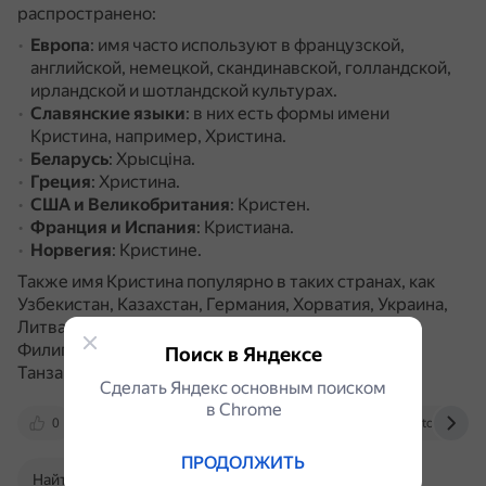
распространено:
Европа
: имя часто используют в французской,
английской, немецкой, скандинавской, голландской,
ирландской и шотландской культурах.
Славянские языки
: в них есть формы имени
Кристина, например, Христина.
Беларусь
: Хрысціна.
Греция
: Христина.
США и Великобритания
: Кристен.
Франция и Испания
: Кристиана.
Норвегия
: Кристине.
Также имя Кристина популярно в таких странах, как
Узбекистан, Казахстан, Германия, Хорватия, Украина,
Литва, Таджикистан, Канада, Болгария, Чехия,
Филиппины, Англия, Словения, Египет, Молдова,
Поиск в Яндексе
Танзания, Сербия и Албания.
Сделать Яндекс основным поиском
в Сhrome
0
dzen.ru
en.wikipedia.org
fotostrana.ru
ПРОДОЛЖИТЬ
Найти в Поиске