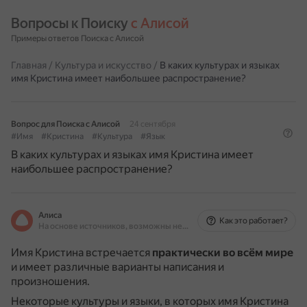
Вопросы к Поиску 
с Алисой
Примеры ответов Поиска с Алисой
Главная
/
Культура и искусство
/
В каких культурах и языках
имя Кристина имеет наибольшее распространение?
Вопрос для Поиска с Алисой
24 сентября
#Имя
#Кристина
#Культура
#Язык
В каких культурах и языках имя Кристина имеет
наибольшее распространение?
Алиса
Как это работает?
На основе источников, возможны неточности
Имя Кристина встречается
практически во всём мире
и имеет различные варианты написания и
произношения.
Некоторые культуры и языки, в которых имя Кристина