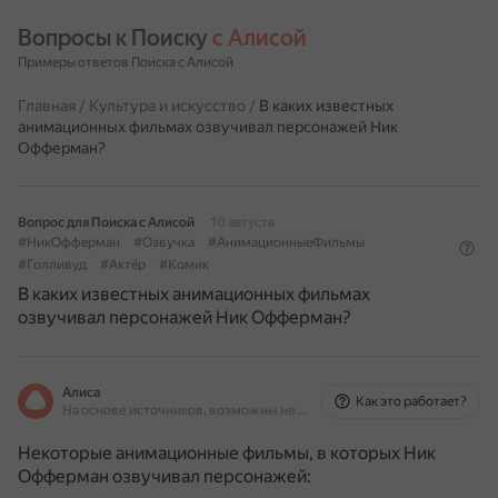
Вопросы к Поиску 
с Алисой
Примеры ответов Поиска с Алисой
Главная
/
Культура и искусство
/
В каких известных
анимационных фильмах озвучивал персонажей Ник
Офферман?
Вопрос для Поиска с Алисой
10 августа
#НикОфферман
#Озвучка
#АнимационныеФильмы
#Голливуд
#Актёр
#Комик
В каких известных анимационных фильмах
озвучивал персонажей Ник Офферман?
Алиса
Как это работает?
На основе источников, возможны неточности
Некоторые анимационные фильмы, в которых Ник
Офферман озвучивал персонажей: