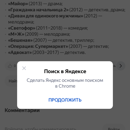
«Майор»
(2013) — драма;
«Гражданка начальница 2»
(2012) — детектив, драма;
«Диван для одинокого мужчины»
(2012) —
мелодрама;
«Светофор»
(2011–2018) — комедия;
«М+Ж»
(2009) — мелодрама;
«Бешеная»
(2007) — детектив, триллер;
«Операция: Супермаркет»
(2007) — детектив;
«Адвокат»
(2003–2017) — детектив.
0
kino.mail.ru
www.afisha.ru
www.film.
Поиск в Яндексе
Сделать Яндекс основным поиском
Найти в Поиске
в Сhrome
ПРОДОЛЖИТЬ
Комментарии
Войдите, чтобы комментировать
Войти