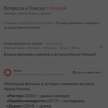
Вопросы к Поиску 
с Алисой
Примеры ответов Поиска с Алисой
Главная
/
Культура и искусство
/
В каких фильмах снималась
актриса Ирина Низина?
Вопрос для Поиска с Алисой
28 сентября
#ИринаНизина
#Актриса
#Фильмы
#Кино
#Роли
В каких фильмах снималась актриса Ирина Низина?
Алиса
Как это работает?
На основе источников, возможны неточности
Некоторые фильмы, в которых снималась актриса
Ирина Низина:
«Ректор»
(2024) — драма, комедия;
«Ошибка молодости»
(2017) — мелодрама;
«Дурак»
(2014) — драма;