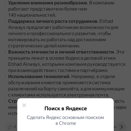
Уделение внимания разнообразию
.
В компании
работают представители более чем
140 национальностей.
Поддержка личного роста сотрудников
.
Etihad
Airways предлагает работникам возможности для
личного и профессионального развития, чтобы
мотивировать их работать над достижением
стратегических целей компании.
Важность этичности и личной ответственности
.
Эти
принципы лежат в основе Кодекса деловой этики
Etihad Airways, которыми компания руководствуется
при взаимодействии с гостями и партнёрами.
Использование технологий
.
Например, в отделе
обслуживания клиентов применяется система
развлечений на борту самолёта, а для коммуникации
с клиентами используется электронная почта.
Стремление к инновациям и риску
.
В компании есть
инновационный центр, который поощряет новые идеи
Поиск в Яндексе
и способы их реализации.
Сделать Яндекс основным поиском
в Сhrome
0
www.essayhomeworkhelp.org
ivypanda.com