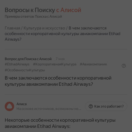
Вопросы к Поиску 
с Алисой
Примеры ответов Поиска с Алисой
Главная
/
Культура и искусство
/
В чем заключаются
особенности корпоративной культуры авиакомпании Etihad
Airways?
Вопрос для Поиска с Алисой
7 мая
#EtihadAirways
#КорпоративнаяКультура
#Авиакомпания
#ОсобенностиКультуры
В чем заключаются особенности корпоративной
культуры авиакомпании Etihad Airways?
Алиса
Как это работает?
На основе источников, возможны неточности
Некоторые особенности корпоративной культуры
авиакомпании Etihad Airways: