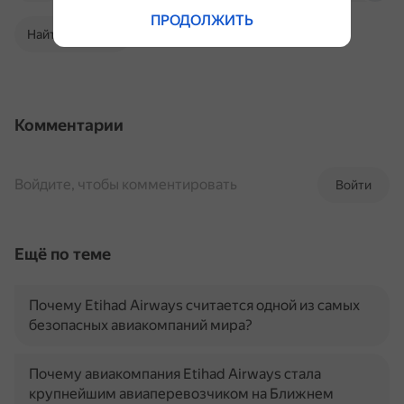
ПРОДОЛЖИТЬ
Найти в Поиске
Комментарии
Войдите, чтобы комментировать
Войти
Ещё по теме
Почему Etihad Airways считается одной из самых
безопасных авиакомпаний мира?
Почему авиакомпания Etihad Airways стала
крупнейшим авиаперевозчиком на Ближнем