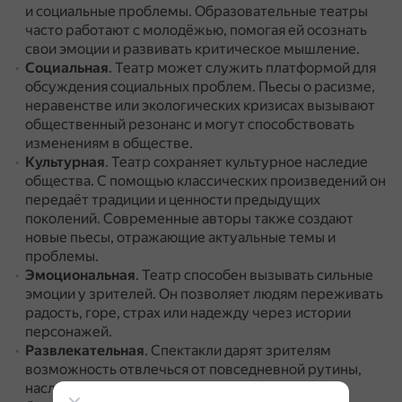
и социальные проблемы.
Образовательные театры
часто работают с молодёжью, помогая ей осознать
свои эмоции и развивать критическое мышление.
Социальная
.
Театр может служить платформой для
обсуждения социальных проблем.
Пьесы о расизме,
неравенстве или экологических кризисах вызывают
общественный резонанс и могут способствовать
изменениям в обществе.
Культурная
.
Театр сохраняет культурное наследие
общества.
С помощью классических произведений он
передаёт традиции и ценности предыдущих
поколений.
Современные авторы также создают
новые пьесы, отражающие актуальные темы и
проблемы.
Эмоциональная
.
Театр способен вызывать сильные
эмоции у зрителей.
Он позволяет людям переживать
радость, горе, страх или надежду через истории
персонажей.
Развлекательная
.
Спектакли дарят зрителям
возможность отвлечься от повседневной рутины,
насладиться искусством и провести время с