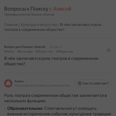
Вопросы к Поиску 
с Алисой
Примеры ответов Поиска с Алисой
Главная
/
Культура и искусство
/
В чём заключается роль
театров в современном обществе?
Вопрос для Поиска с Алисой
24 марта
#Театр
#Культура
#Искусство
#Общество
В чём заключается роль театров в современном
обществе?
Алиса
Как это работает?
На основе источников, возможны неточности
Роль театра в современном обществе заключается в
нескольких функциях:
Образовательная
.
Спектакли могут освещать
важные исторические события, культурные традиции