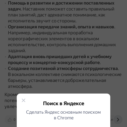
Помощь в развитии и достижении поставленных
задач
.
Наставник поможет составить правильный
план занятий, даст адекватное понимание, как
исполнитель звучит со стороны.
Организация передачи знаний, опыта и навыков
.
Например, индивидуальная проработка
хореографических элементов в вокальном
исполнительстве, контроль выполнения домашних
заданий.
Адаптация вновь пришедших детей
к учебному
процессу и концертно-конкурсной работе
.
Создание позитивной атмосферы сотрудничества
.
В вокальном коллективе снимаются психологические
барьеры, устанавливается доброжелательная
атмосфера.
Кроме того, наставничество помогает выявить
потенциал учащихся, их заинтересованность,
Поиск в Яндексе
увлечённость, мотивацию, сплотить в коллектив.
Сделать Яндекс основным поиском
в Сhrome
0
nsportal.ru
vk.com
moluch.ru