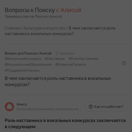
Вопросы к Поиску 
с Алисой
Примеры ответов Поиска с Алисой
Главная
/
Культура и искусство
/
В чем заключается роль
наставника в вокальных конкурсах?
Вопрос для Поиска с Алисой
21 февраля
#ВокальныеКонкурсы
#Наставник
#РольНаставника
#МузыкальноеОбразование
#РазвитиеТаланта
#ПоддержкаУченика
В чем заключается роль наставника в вокальных
конкурсах?
Алиса
Как это работает?
На основе источников, возможны неточности
Роль наставника в вокальных конкурсах заключается
в следующем
: