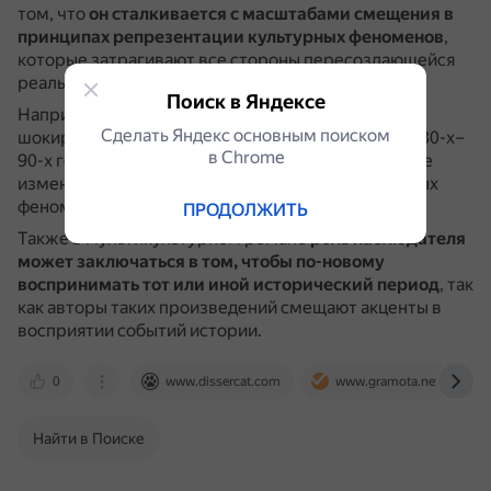
том, что
он сталкивается с масштабами смещения в
принципах репрезентации культурных феноменов
,
которые затрагивают все стороны пересоздающейся
реальности.
Поиск в Яндексе
Например, сторонний наблюдатель может быть
Сделать Яндекс основным поиском
шокирован, попадая в культурный контекст США 80-х–
в Сhrome
90-х годов XX века, где наблюдались значительные
изменения в принципах представления культурных
феноменов.
ПРОДОЛЖИТЬ
Также в мультикультурном романе
роль наблюдателя
может заключаться в том, чтобы по-новому
воспринимать тот или иной исторический период
, так
как авторы таких произведений смещают акценты в
восприятии событий истории.
0
www.dissercat.com
www.gramota.net
Найти в Поиске