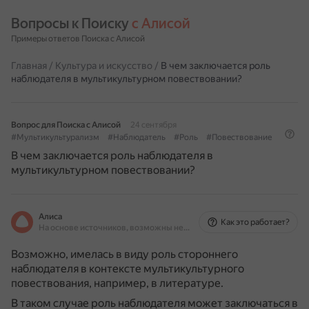
Вопросы к Поиску 
с Алисой
Примеры ответов Поиска с Алисой
Главная
/
Культура и искусство
/
В чем заключается роль
наблюдателя в мультикультурном повествовании?
Вопрос для Поиска с Алисой
24 сентября
#Мультикультурализм
#Наблюдатель
#Роль
#Повествование
В чем заключается роль наблюдателя в
мультикультурном повествовании?
Алиса
Как это работает?
На основе источников, возможны неточности
Возможно, имелась в виду роль стороннего
наблюдателя в контексте мультикультурного
повествования, например, в литературе.
В таком случае роль наблюдателя может заключаться в