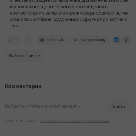
Спектакль создаётся на основе драматического или
музыкально-сценического произведения в
соответствии с замыслом режиссёра совместными
усилиями актёров, художника и других причастных
лиц.
0
kartaslov.ru
ru.wikipedia.org
vk.com
Найти в Поиске
Комментарии
Войдите, чтобы комментировать
Войти
© 2026 ООО «Яндекс»
Пользовательское соглашение
Связаться с нами