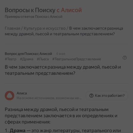
Вопросы к Поиску 
с Алисой
Примеры ответов Поиска с Алисой
Главная
/
Культура и искусство
/
В чем заключается разница
между драмой, пьесой и театральным представлением?
Вопрос для Поиска с Алисой
4 мая
#Театр
#Драма
#Пьеса
#ТеатральноеПредставление
В чем заключается разница между драмой, пьесой и
театральным представлением?
Алиса
Как это работает?
На основе источников, возможны неточности
Разница между драмой, пьесой и театральным
представлением заключается в их определениях и
сферах применения:
Драма
— это жанр литературы, театрального или