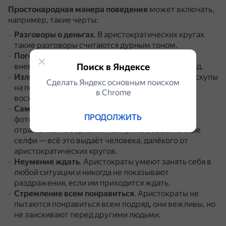
Простонародная манера поведения
может включать,
например, такие черты:
Разговоры о деньгах
.
В аристократических кругах
такие разговоры считаются дурным тоном.
Погоня за модой
.
Аристократы предпочитают
вневременной стиль и ценят качество, а не бренд.
Поиск в Яндексе
Излишние комплименты и лесть
.
Аристократы скупы
Сделать Яндекс основным поиском
на похвалу и очень избирательны в выражении
в Сhrome
восхищения.
Самолюбование и нарциссизм
.
Постоянное
ПРОДОЛЖИТЬ
фотографирование себя, любование своим
отражением в зеркалах и витринах, бесконечные
селфи — всё это выдаёт человека, далёкого от
аристократических кругов.
Неумение ждать
.
Аристократы умеют занять себя в
любой ситуации и никогда не показывают
раздражения, если им приходится ждать.
Стремление всем понравиться
.
Аристократы не
пытаются понравиться всем подряд, они вежливы, но
не заискивают перед другими людьми.