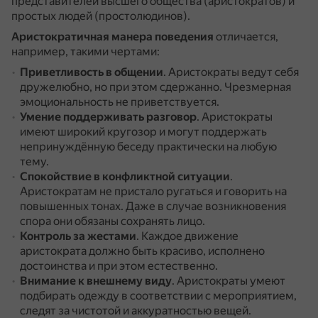
представителей высшего общества (аристократов) и
простых людей (простолюдинов).
Аристократичная манера поведения
отличается,
например, такими чертами:
Приветливость в общении
.
Аристократы ведут себя
дружелюбно, но при этом сдержанно.
Чрезмерная
эмоциональность не приветствуется.
Умение поддерживать разговор
.
Аристократы
имеют широкий кругозор и могут поддержать
непринуждённую беседу практически на любую
тему.
Спокойствие в конфликтной ситуации
.
Аристократам не пристало ругаться и говорить на
повышенных тонах.
Даже в случае возникновения
спора они обязаны сохранять лицо.
Контроль за жестами
.
Каждое движение
аристократа должно быть красиво, исполнено
достоинства и при этом естественно.
Внимание к внешнему виду
.
Аристократы умеют
подбирать одежду в соответствии с мероприятием,
следят за чистотой и аккуратностью вещей.