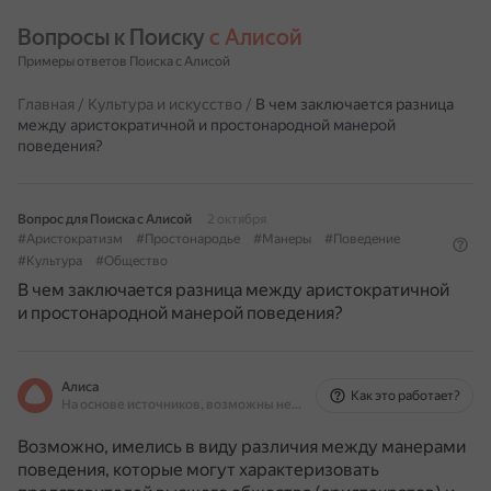
Вопросы к Поиску 
с Алисой
Примеры ответов Поиска с Алисой
Главная
/
Культура и искусство
/
В чем заключается разница
между аристократичной и простонародной манерой
поведения?
Вопрос для Поиска с Алисой
2 октября
#Аристократизм
#Простонародье
#Манеры
#Поведение
#Культура
#Общество
В чем заключается разница между аристократичной
и простонародной манерой поведения?
Алиса
Как это работает?
На основе источников, возможны неточности
Возможно, имелись в виду различия между манерами
поведения, которые могут характеризовать