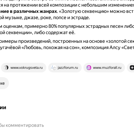
я на протяжении всей композиции с небольшим изменение
ние в различных жанрах
.
«Золотую секвенцию» можно вст
й музыке, джазе, роке, попсе и эстраде.
 оценкам, примерно 80% популярных эстрадных песен либо
ой секвенции», либо содержат её.
имеры произведений, построенных на основе «золотой се
угачёвой «Любовь, похожая на сон», композиция Алсу «Свет
www.vokrugsveta.ru
jazzforum.ru
www.muzforall.ru
ске
ии
обы комментировать