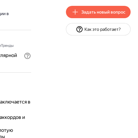
Задать новый вопрос
ии в
Как это работает?
еТренды
улярной
аключается в
аккордов и
лотую
ды