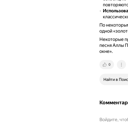
повторяютс
Использова
классическо
По некоторым
одной «золот
Некоторые пр
песня Аллы П
окне».
0
Найти в Пои
Комментар
Войдите, чт