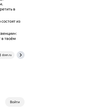
м.
ретить в
 состоят из
квенции»:
 в твоём
dzen.ru
orpheusradio.ru
Войти