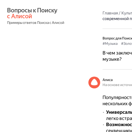
Вопросы к Поиску 
Главная
/
Культ
с Алисой
современной п
Примеры ответов Поиска с Алисой
Вопрос для Поиск
#Музыка
#Золо
В чем заключ
музыке?
Алиса
На основе источ
Популярность
нескольких ф
Универсаль
легко встра
Возможност
секвенцию»