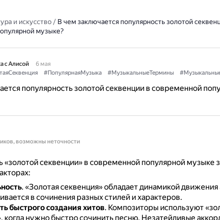
ура и искусство
/
В чем заключается популярность золотой секвенц
опулярной музыке?
а с Алисой
6 мая
таяСеквенция
#ПопулярнаяМузыка
#МузыкальныеТермины
#Музыкальны
ается популярность золотой секвенции в современной поп
ников, возможны неточности
 «золотой секвенции» в современной популярной музыке з
акторах:
ность
.
«Золотая секвенция» обладает динамикой движения 
ивается в сочинения разных стилей и характеров.
ь быстрого создания хитов
.
Композиторы используют «зо
, когда нужно быстро сочинить песню.
Незатейливые аккор