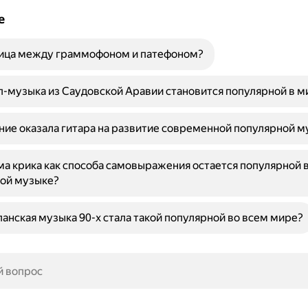
е
ница между граммофоном и патефоном?
-музыка из Саудовской Аравии становится популярной в м
ние оказала гитара на развитие современной популярной м
а крика как способа самовыражения остается популярной 
ой музыке?
анская музыка 90-х стала такой популярной во всем мире?