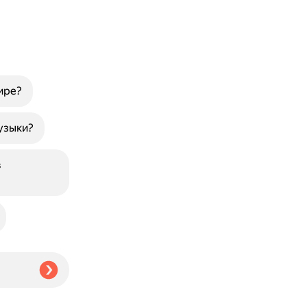
ире?
узыки?
в