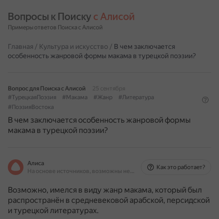
Вопросы к Поиску 
с Алисой
Примеры ответов Поиска с Алисой
Главная
/
Культура и искусство
/
В чем заключается
особенность жанровой формы макама в турецкой поэзии?
Вопрос для Поиска с Алисой
25 сентября
#ТурецкаяПоэзия
#Макама
#Жанр
#Литература
#ПоэзияВостока
В чем заключается особенность жанровой формы
макама в турецкой поэзии?
Алиса
Как это работает?
На основе источников, возможны неточности
Возможно, имелся в виду жанр макама, который был
распространён в средневековой арабской, персидской
и турецкой литературах.