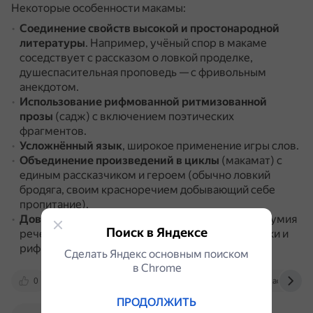
Некоторые особенности макамы:
Соединение свойств высокой и простонародной
литературы
.
Например, учёный спор в макаме
соседствует с рассказом о ловкой проделке,
душеспасительная проповедь — с фривольным
анекдотом.
Использование рифмованной ритмизованной
прозы
(садж) с включением поэтических
фрагментов.
Усложнённый язык
, широкое применение игры слов.
Объединение произведений в циклы
(макамат) с
единым рассказчиком и героем (обычно ловкий
бродяга, своим красноречием добывающий себе
пропитание).
Доведение до совершенства
искусства и остроумия
Поиск в Яндексе
речей и стихов героя, словесной инструментовки и
рифм.
Сделать Яндекс основным поиском
в Сhrome
0
tatarica.org
artcenter.ru
dic.academic.
ПРОДОЛЖИТЬ