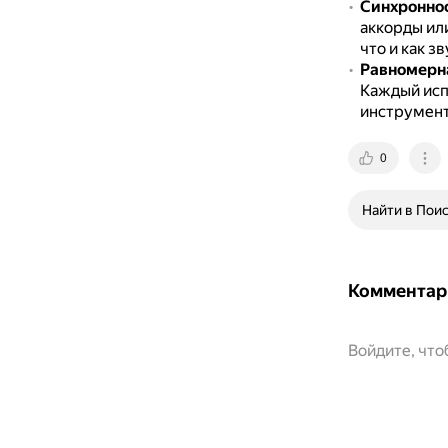
Синхроннос
аккорды или
что и как з
Равномерна
Каждый исп
инструмент
0
Найти в Пои
Комментар
Войдите, чт