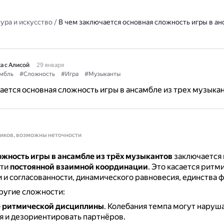
ура и искусство
/
В чем заключается основная сложность игры в ан
а с Алисой
29 января
мбль
#Сложность
#Игра
#Музыканты
ается основная сложность игры в ансамбле из трех музыка
ников, возможны неточности
ожность игры в ансамбле из трёх музыкантов
заключается 
сти
постоянной взаимной координации
.
Это касается ритм
 и согласованности, динамического равновесия, единства 
ругие сложности:
е ритмической дисциплины
.
Колебания темпа могут наруша
я и дезориентировать партнёров.