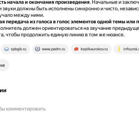
ть начала и окончания произведения
.
Начальные и заклю
 звуки должны быть исполнены синхронно и чисто, независи
вучало между ними.
я передача из голоса в голос элементов одной темы или 
олнитель должен ориентироваться на звучание предыдущ
а, чтобы продолжить единую линию в том же нюансе.
spbgik.ru
www.pedm.ru
kopilkaurokov.ru
infourok.
ске
ии
обы комментировать