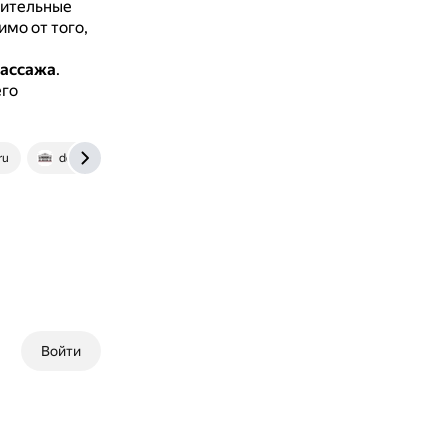
чительные
мо от того,
пассажа
.
его
ru
ddt-chkalov.ru
Войти