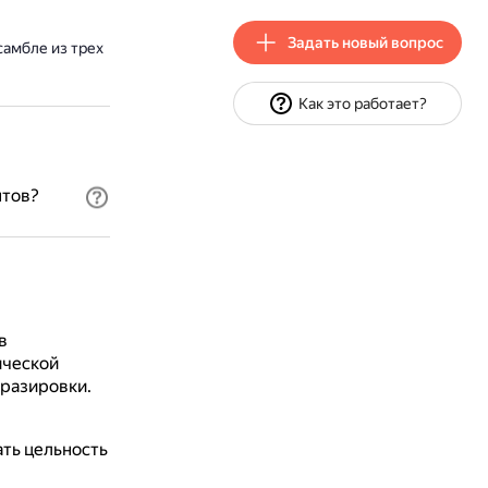
Задать новый вопрос
самбле из трех
Как это работает?
нтов?
в
ической
фразировки.
ть цельность