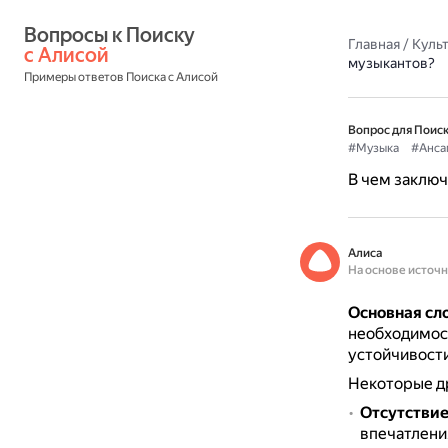
Вопросы к Поиску 
Главная
/
Культ
с Алисой
музыкантов?
Примеры ответов Поиска с Алисой
Вопрос для Поиск
#Музыка
#Анса
В чем заключ
Алиса
На основе источ
Основная сл
необходимо
устойчивости
Некоторые д
Отсутстви
впечатлени