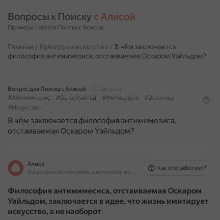
Вопросы к Поиску 
с Алисой
Примеры ответов Поиска с Алисой
Главная
/
Культура и искусство
/
В чём заключается
философия антимимезиса, отстаиваемая Оскаром Уайльдом?
Вопрос для Поиска с Алисой
10 августа
#Антимимезис
#ОскарУайльд
#Философия
#Эстетика
#Искусство
В чём заключается философия антимимезиса,
отстаиваемая Оскаром Уайльдом?
Алиса
Как это работает?
На основе источников, возможны неточности
Философия антимимесиса, отстаиваемая Оскаром
Уайльдом, заключается в идее, что жизнь имитирует
искусство, а не наоборот
.