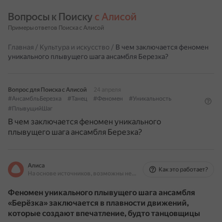
Вопросы к Поиску 
с Алисой
Примеры ответов Поиска с Алисой
Главная
/
Культура и искусство
/
В чем заключается феномен
уникального плывущего шага ансамбля Березка?
Вопрос для Поиска с Алисой
24 апреля
#АнсамбльБерезка
#Танец
#Феномен
#Уникальность
#ПлывущийШаг
В чем заключается феномен уникального
плывущего шага ансамбля Березка?
Алиса
Как это работает?
На основе источников, возможны неточности
Феномен уникального плывущего шага ансамбля
«Берёзка» заключается в плавности движений,
которые создают впечатление, будто танцовщицы