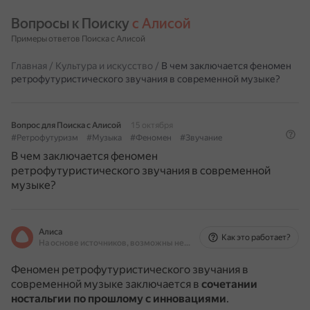
Вопросы к Поиску 
с Алисой
Примеры ответов Поиска с Алисой
Главная
/
Культура и искусство
/
В чем заключается феномен
ретрофутуристического звучания в современной музыке?
Вопрос для Поиска с Алисой
15 октября
#Ретрофутуризм
#Музыка
#Феномен
#Звучание
В чем заключается феномен
ретрофутуристического звучания в современной
музыке?
Алиса
Как это работает?
На основе источников, возможны неточности
Феномен ретрофутуристического звучания в
современной музыке заключается в
сочетании
ностальгии по прошлому с инновациями
.