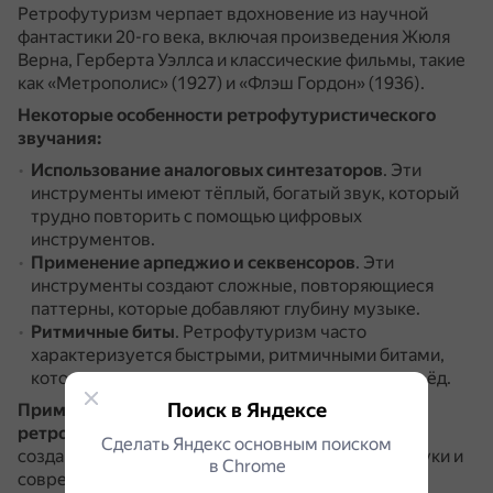
Ретрофутуризм черпает вдохновение из научной
фантастики 20-го века, включая произведения Жюля
Верна, Герберта Уэллса и классические фильмы, такие
как «Метрополис» (1927) и «Флэш Гордон» (1936).
Некоторые особенности ретрофутуристического
звучания:
Использование аналоговых синтезаторов
.
Эти
инструменты имеют тёплый, богатый звук, который
трудно повторить с помощью цифровых
инструментов.
Применение арпеджио и секвенсоров
.
Эти
инструменты создают сложные, повторяющиеся
паттерны, которые добавляют глубину музыке.
Ритмичные биты
.
Ретрофутуризм часто
характеризуется быстрыми, ритмичными битами,
которые поддерживают движение музыки вперёд.
Поиск в Яндексе
Примеры жанров, использующих элементы
ретрофутуризма:
синтвейв и электросвинг.
Они
Сделать Яндекс основным поиском
создают музыку, которая сочетает винтажные звуки и
в Сhrome
современные электронные биты.