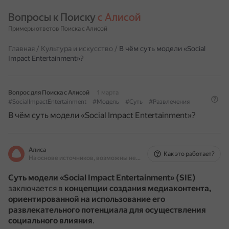
Вопросы к Поиску 
с Алисой
Примеры ответов Поиска с Алисой
Главная
/
Культура и искусство
/
В чём суть модели «Social
Impact Entertainment»?
Вопрос для Поиска с Алисой
1 марта
#SocialImpactEntertainment
#Модель
#Суть
#Развлечения
В чём суть модели «Social Impact Entertainment»?
Алиса
Как это работает?
На основе источников, возможны неточности
Суть модели «Social Impact Entertainment» (SIE)
заключается в
концепции создания медиаконтента,
ориентированной на использование его
развлекательного потенциала для осуществления
социального влияния
.