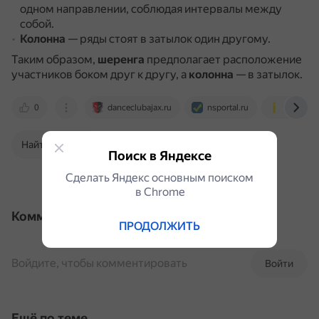
одном направлении, соблюдая интервалы между
собой.
Колонна
— ряды стоят в затылок один другому.
Таким образом,
шеренга
предполагает расположение
участников боком друг к другу, а
колонна
— в затылок.
0
danceclubajax.ru
nsportal.ru
infourok.
Найти в Поиске
Поиск в Яндексе
Сделать Яндекс основным поиском
в Сhrome
Комментарии
ПРОДОЛЖИТЬ
Войдите, чтобы комментировать
Войти
Ещё по теме