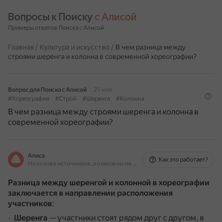
Вопросы к Поиску 
с Алисой
Примеры ответов Поиска с Алисой
Главная
/
Культура и искусство
/
В чем разница между
строями шеренга и колонна в современной хореографии?
Вопрос для Поиска с Алисой
20 мая
#Хореография
#Строй
#Шеренга
#Колонна
В чем разница между строями шеренга и колонна в
современной хореографии?
Алиса
Как это работает?
На основе источников, возможны неточности
Разница между шеренгой и колонной в хореографии
заключается в направлении расположения
участников
:
Шеренга
— участники стоят рядом друг с другом, в