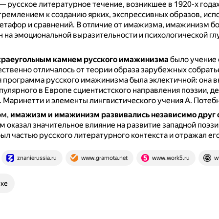
— русское литературное течение, возникшее в 1920-х года
тремлением к созданию ярких, экспрессивных образов, ис
етафор и сравнений.
В отличие от имажизма, имажинизм б
 на эмоциональной выразительности и психологической гл
краеугольным камнем русского имажинизма
было учение 
ственно отличалось от теории образа зарубежных собрать
 программа русского имажинизма была эклектичной: она 
пулярного в Европе сциентистского направления поэзии, д
 Маринетти и элементы лингвистического учения А. Потебн
ом,
имажизм и имажинизм развивались независимо друг о
 оказал значительное влияние на развитие западной поэзии
л частью русского литературного контекста и отражал его
znanierussia.ru
www.gramota.net
www.work5.ru
w
ске