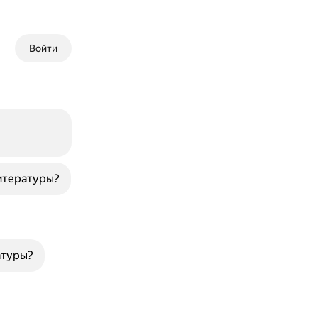
Войти
итературы?
атуры?