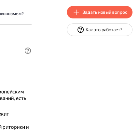
Задать новый вопрос
мажинизмом?
Как это работает?
ропейским
ваний, есть
ежит
й риторики и