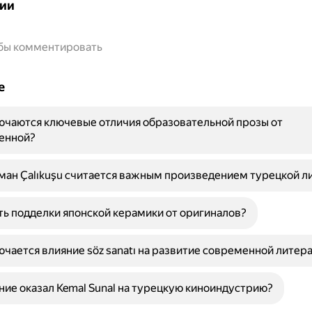
ии
обы комментировать
е
ючаются ключевые отличия образовательной прозы от
енной?
ан Çalıkuşu считается важным произведением турецкой л
ть подделки японской керамики от оригиналов?
ючается влияние söz sanatı на развитие современной литер
ние оказал Kemal Sunal на турецкую киноиндустрию?