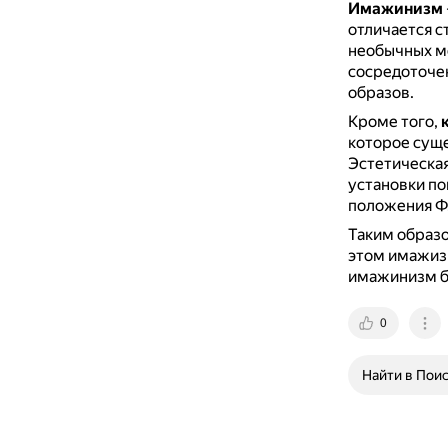
Имажинизм
отличается с
необычных м
сосредоточен
образов.
Кроме того,
которое суще
Эстетическая
установки по
положения Ф.
Таким образ
этом имажизм
имажинизм бы
0
Найти в Пои