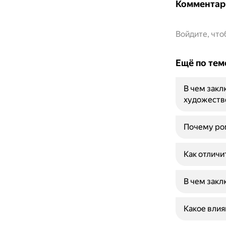
Комментар
Войдите, чт
Ещё по тем
В чем закл
художеств
Почему ром
Как отличи
В чем закл
Какое влия