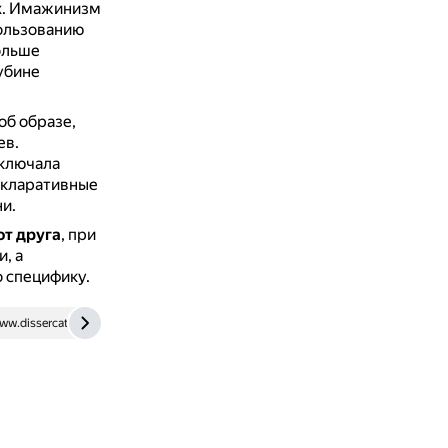
х.
Имажинизм
пользованию
ольше
убине
об образе,
ев.
включала
екларативные
и.
т друга
, при
, а
 специфику.
ww.dissercat.com
en.wikipedia.org
ru.ruwiki.ru
www.isuct