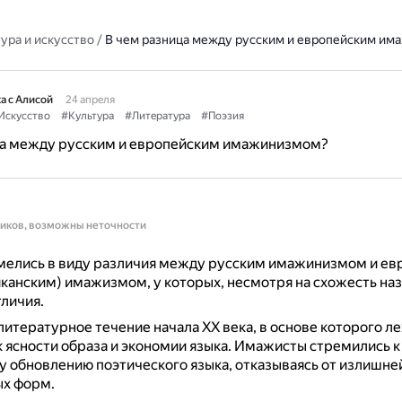
ура и искусство
/
В чем разница между русским и европейским и
а с Алисой
24 апреля
Искусство
#Культура
#Литература
#Поэзия
ца между русским и европейским имажинизмом?
ников, возможны неточности
мелись в виду различия между русским имажинизмом и ев
канским) имажизмом, у которых, несмотря на схожесть наз
личия.
итературное течение начала XX века, в основе которого л
 ясности образа и экономии языка.
Имажисты стремились к
 обновлению поэтического языка, отказываясь от излишне
х форм.