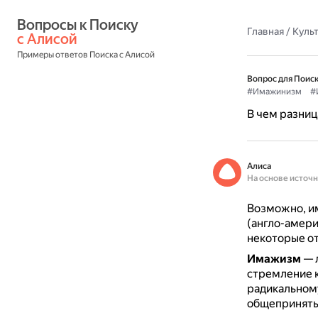
Вопросы к Поиску 
Главная
/
Культ
с Алисой
Примеры ответов Поиска с Алисой
Вопрос для Поиск
#Имажинизм
#
В чем разни
Алиса
На основе источ
Возможно, и
(англо-амери
некоторые от
Имажизм
— л
стремление к
радикальному
общеприняты