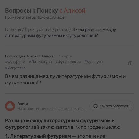
Вопросы к Поиску 
с Алисой
Примеры ответов Поиска с Алисой
Главная
/
Культура и искусство
/
В чем разница между
литературным футуризмом и футурологией?
Вопрос для Поиска с Алисой
1 марта
#Футуризм
#Литература
#Футурология
#Культура
#Искусство
В чем разница между литературным футуризмом и
футурологией?
Алиса
Как это работает?
На основе источников, возможны неточности
Разница между литературным футуризмом и
футурологией
заключается в их природе и целях:
Литературный футуризм
— это течение