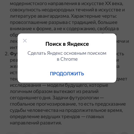
модернистского направления в искусстве XX века,
совокупность неоднородных течений в искусстве и
литературе авангардизма.
Характерные черты:
провозглашение разрыва с традицией, большее
внимание к форме, а не к содержанию, свобода в
обращении со словом, эксперименты в области
лексики, синтаксиса, поиск новой поэтической речи и
Поиск в Яндексе
интонации.
Сделать Яндекс основным поиском
Футурология
— это наука, изучающая вероятность
в Сhrome
реализации различных сценариев возможного и
желаемого будущего человечества, опираясь на
исторические закономерности, общественные
ПРОДОЛЖИТЬ
тенденции и технологические достижения.
Предмет
исследования — модели будущего, которые
логичным образом вытекают из реалий
сегодняшнего дня.
Задачи футурологии —
глобальное прогнозирование, то есть предсказание
судьбы человечества на продолжительное время,
определение ведущих трендов — главных
направлений развития.