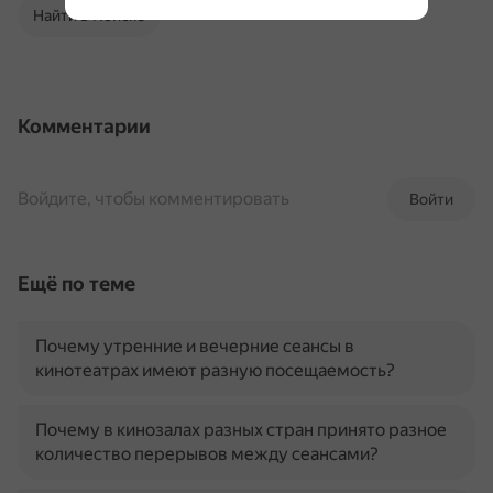
Найти в Поиске
Комментарии
Войдите, чтобы комментировать
Войти
Ещё по теме
Почему утренние и вечерние сеансы в
кинотеатрах имеют разную посещаемость?
Почему в кинозалах разных стран принято разное
количество перерывов между сеансами?