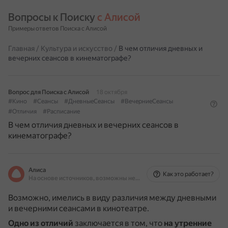
Вопросы к Поиску 
с Алисой
Примеры ответов Поиска с Алисой
Главная
/
Культура и искусство
/
В чем отличия дневных и
вечерних сеансов в кинематографе?
Вопрос для Поиска с Алисой
18 октября
#Кино
#Сеансы
#ДневныеСеансы
#ВечерниеСеансы
#Отличия
#Расписание
В чем отличия дневных и вечерних сеансов в
кинематографе?
Алиса
Как это работает?
На основе источников, возможны неточности
Возможно, имелись в виду различия между дневными
и вечерними сеансами в кинотеатре.
Одно из отличий
заключается в том, что
на утренние