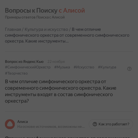
Вопросы к Поиску 
с Алисой
Примеры ответов Поиска с Алисой
Главная
/
Культура и искусство
/
В чем отличие
симфонического оркестра от современного симфонического
оркестра. Какие инструменты…
Вопрос из Яндекс Кью
22 ноября
#СимфоническийОркестр
#Музыка
#Искусство
#Культура
#Творчество
В чем отличие симфонического оркестра от
современного симфонического оркестра. Какие
инструменты входят в состав симфонического
оркестра?
Алиса
Как это работает?
На основе источников, возможны неточности