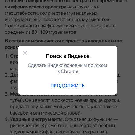
Отличие симфонического оркестра от современного
симфонического оркестра
заключается в
масштабности, количестве музыкальных
инструментов и, соответственно, музыкантов.
Современный симфонический оркестр состоит в
среднем из 80–100 музыкантов.
В состав симфонического оркестра входят четыре
основные группы инструментов
:
Поиск в Яндексе
Струнно-смычковая группа
(скрипки, альты,
виолончели, контрабасы).
Это самая
Сделать Яндекс основным поиском
многочисленная группа.
в Сhrome
Деревянные духовые
(флейты, гобои, кларнеты,
фаготы).
У духовых инструментов большая сила
ПРОДОЛЖИТЬ
звука и яркие тембры.
Медные духовые
(валторны, трубы, тромбоны,
тубы).
Они вносят в оркестр новые яркие краски,
придают звучанию мощь и блеск, служат также
басовой и ритмической опорой.
Ударные инструменты
.
Основная их функция —
ритмическая.
Кроме того, они создают особый
звукошумовой фон, дополняют и украшают.