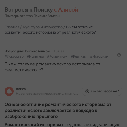
Вопросы к Поиску 
с Алисой
Примеры ответов Поиска с Алисой
Главная
/
Культура и искусство
/
В чем отличие
романтического историзма от реалистического?
Вопрос для Поиска с Алисой
16 мая
#Искусство
#Культура
#Романтизм
#Реализм
#Историзм
В чем отличие романтического историзма от
реалистического?
Алиса
Как это работает?
На основе источников, возможны неточности
Основное отличие романтического историзма от
реалистического заключается в подходе к
изображению прошлого
.
Романтический историзм
предполагает идеализацию