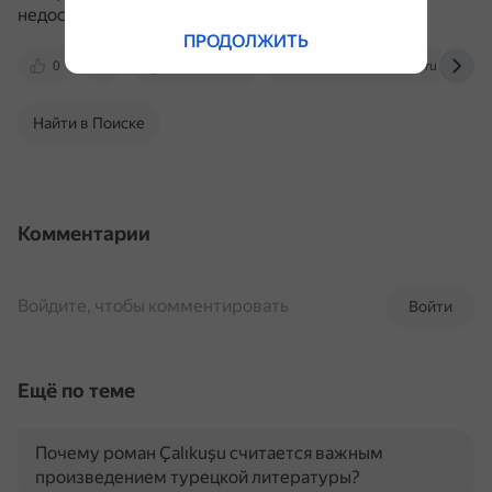
недостатками.
ПРОДОЛЖИТЬ
0
dist-tutor.info
www.bolshoyvopros.ru
Найти в Поиске
Комментарии
Войдите, чтобы комментировать
Войти
Ещё по теме
Почему роман Çalıkuşu считается важным
произведением турецкой литературы?