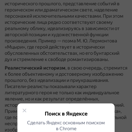
исторического прошлого, представление событий в
героическом или драматическом свете, наделение
персонажей исключительными качествами.
При этом
исторические лица редко соответствуют своему
реальному облику, идеализируясь в зависимости от
авторской позиции и художественной функции
произведения.
Пример — поэма М. Ю. Лермонтова
«Мцыри», где герой действует в исторически
обусловленных обстоятельствах, но его бунтарский
дух и стремление к свободе романтизированы.
Реалистический историзм
, в свою очередь, стремится
к более объективному и достоверному изображению
прошлого, без идеализации и приукрашивания.
Писатели-реалисты показывали характер
литературного героя не только как индивидуальное
явление, но и как результат определённых,
исторически сложившихся общественных отношений.
Пример — роман А. С. Пушкина «Капитанская дочка»,
Поиск в Яндексе
где показана эпоха Пугачёвского бунта с её социальной
Сделать Яндекс основным поиском
несправедливостью и жестокостью, а персонажи
в Сhrome
изображены реалистично, с их достоинствами и