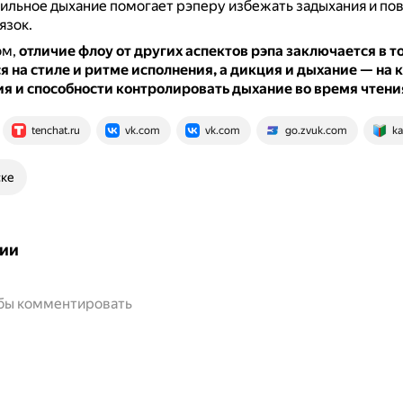
ильное дыхание помогает рэперу избежать задыхания и п
язок.
ом,
отличие флоу от других аспектов рэпа заключается в то
 на стиле и ритме исполнения, а дикция и дыхание — на 
я и способности контролировать дыхание во время чтени
tenchat.ru
vk.com
vk.com
go.zvuk.com
ka
ске
ии
обы комментировать