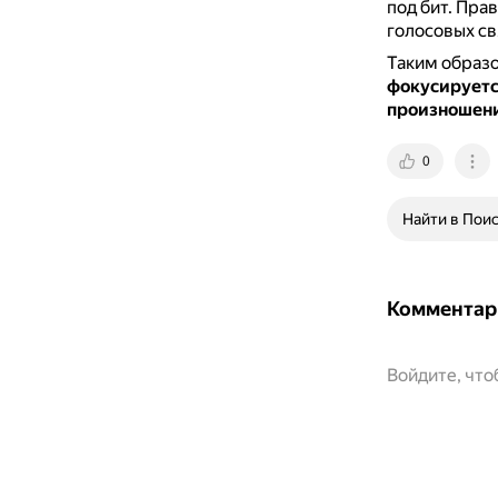
под бит.
Прав
голосовых св
Таким образ
фокусируется
произношени
0
Найти в Пои
Комментар
Войдите, чт