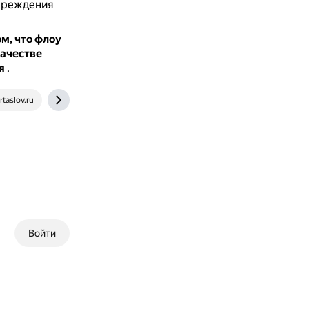
овреждения
м, что флоу
качестве
я
.
rtaslov.ru
mksegment.ru
www.bolshoyvopros.ru
dzen.ru
Войти