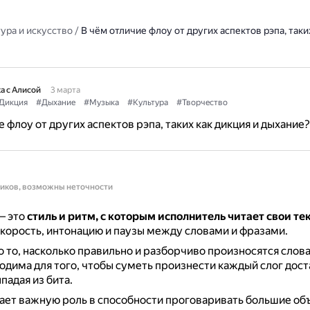
ура и искусство
/
В чём отличие флоу от других аспектов рэпа, таки
а с Алисой
3 марта
Дикция
#Дыхание
#Музыка
#Культура
#Творчество
 флоу от других аспектов рэпа, таких как дикция и дыхание?
ников, возможны неточности
— это
стиль и ритм, с которым исполнитель читает свои те
корость, интонацию и паузы между словами и фразами.
о то, насколько правильно и разборчиво произносятся слова
одима для того, чтобы суметь произнести каждый слог дост
ыпадая из бита.
ает важную роль в способности проговаривать большие об