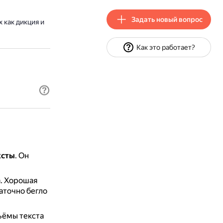
Задать новый вопрос
х как дикция и
Как это работает?
ксты
.
Он
.
Хорошая
аточно бегло
ъёмы текста