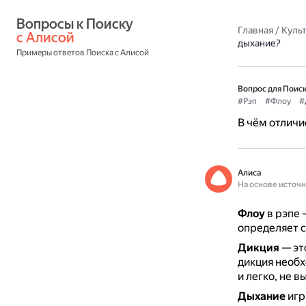
Вопросы к Поиску 
Главная
/
Культ
с Алисой
дыхание?
Примеры ответов Поиска с Алисой
Вопрос для Поиск
#Рэп
#Флоу
#
В чём отличие
Алиса
На основе источ
Флоу
в рэпе 
определяет с
Дикция
— эт
дикция необх
и легко, не в
Дыхание
игр