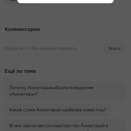
Комментарии
Войдите, чтобы комментировать
Войти
Ещё по теме
Почему Ахматова выбрала псевдоним
«Ахматова»?
Какие стихи Ахматовой наиболее известны?
В чем заключается новаторство Ахматовой в