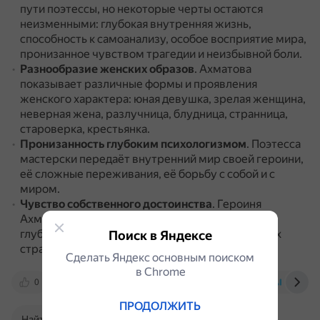
пути поэтессы, но некоторые черты остаются
неизменными: глубокая внутренняя жизнь,
способность к самоанализу, особое восприятие мира,
пронизанное чувством трагедии и неизбывной боли.
Разнообразие женских образов
.
Ахматова
показывает различные формы и проявления
женского характера: юная девушка, зрелая женщина,
неверная жена, разлучница, блудница, странница,
староверка, крестьянка.
Пронизанность глубоким психологизмом
.
Поэтесса
мастерски передаёт внутренний мир своей героини,
её сложные переживания, её борьбу с собой и с
миром.
Чувство собственного достоинства
.
Героиня
Ахматовой, способная страдать и переживать
глубоко и драматично, никогда не бывает в своих
Поиск в Яндексе
страданиях жалкой.
Сделать Яндекс основным поиском
в Сhrome
0
www.chitalnya.ru
nsportal.ru
ai.mitup
ПРОДОЛЖИТЬ
Найти в Поиске