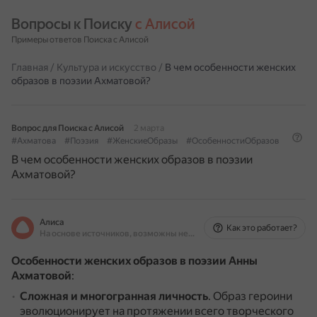
Вопросы к Поиску 
с Алисой
Примеры ответов Поиска с Алисой
Главная
/
Культура и искусство
/
В чем особенности женских
образов в поэзии Ахматовой?
Вопрос для Поиска с Алисой
2 марта
#Ахматова
#Поэзия
#ЖенскиеОбразы
#ОсобенностиОбразов
В чем особенности женских образов в поэзии
Ахматовой?
Алиса
Как это работает?
На основе источников, возможны неточности
Особенности женских образов в поэзии Анны
Ахматовой
:
Сложная и многогранная личность
.
Образ героини
эволюционирует на протяжении всего творческого