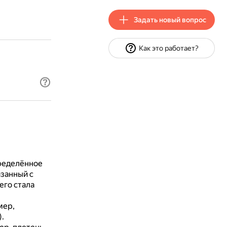
Задать новый вопрос
Как это работает?
ределённое
язанный с
го стала
мер,
.