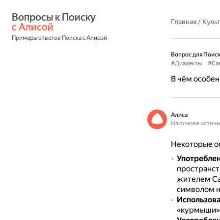
Вопросы к Поиску 
Главная
/
Культ
с Алисой
Примеры ответов Поиска с Алисой
Вопрос для Поиск
#Диалекты
#Са
В чём особен
Алиса
На основе источ
Некоторые ос
Употреблен
пространст
жителем Са
символом н
Использова
«курмыши» 