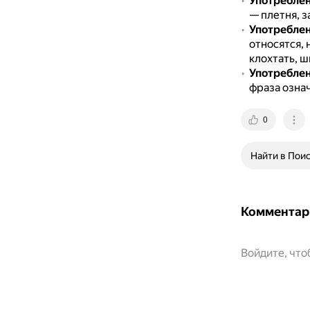
Употреблен
— плетня, з
Употреблен
относятся, 
клохтать, ш
Употреблен
фраза означ
0
Найти в Пои
Комментар
Войдите, чт