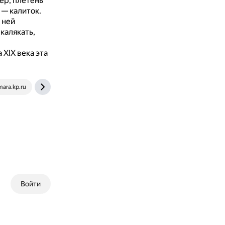
р, плетень
 — калиток.
 ней
 калякать,
 XIX века эта
ara.kp.ru
63.ru
Войти