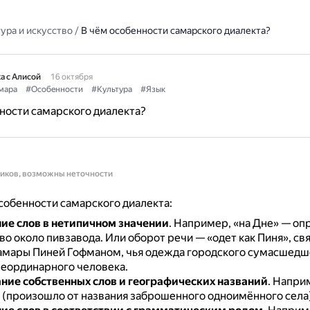
ура и искусство
/
В чём особенности самарского диалекта?
а с Алисой
16 октября
мара
#Особенности
#Культура
#Язык
ности самарского диалекта?
ников, возможны неточности
обенности самарского диалекта:
ие слов в нетипичном значении
.
Например, «на Дне» — оп
во около пивзавода.
Или оборот речи — «одет как Пиня», св
мары Пиней Гофманом, чья одежда городского сумасшедше
еординарного человека.
ние собственных слов и географических названий
.
Напри
(произошло от названия заброшенного одноимённого села)