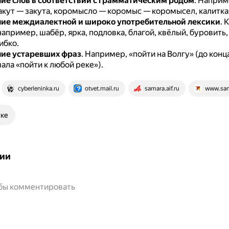
ие слов в соответствии с грамматическим родом
.
Наприме
акут — закута, коромысло — коромыс — коромысел, калитка
ие междиалектной и широко употребительной лексики
.
К
например, шабёр, ярка, подловка, благой, квёлый, буровить,
ибко.
ие устаревших фраз
.
Например, «пойти на Волгу» (до конца
ала «пойти к любой реке»).
cyberleninka.ru
otvet.mail.ru
samara.aif.ru
www.sam
ске
ии
обы комментировать