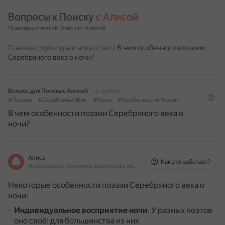
Вопросы к Поиску 
с Алисой
Примеры ответов Поиска с Алисой
Главная
/
Культура и искусство
/
В чем особенности поэзии
Серебряного века о ночи?
Вопрос для Поиска с Алисой
2 ноября
#Поэзия
#СеребряныйВек
#Ночь
#ОсобенностиПоэзии
В чем особенности поэзии Серебряного века о
ночи?
Алиса
Как это работает?
На основе источников, возможны неточности
Некоторые особенности поэзии Серебряного века о
ночи:
Индивидуальное восприятие ночи
.
У разных поэтов
оно своё: для большинства из них