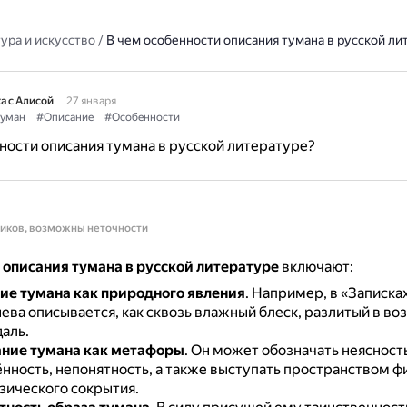
ура и искусство
/
В чем особенности описания тумана в русской ли
а с Алисой
27 января
уман
#Описание
#Особенности
ности описания тумана в русской литературе?
ников, возможны неточности
 описания тумана в русской литературе
включают:
е тумана как природного явления
.
Например, в «Записках
нева описывается, как сквозь влажный блеск, разлитый в воз
аль.
ние тумана как метафоры
.
Он может обозначать неясность
нность, непонятность, а также выступать пространством ф
зического сокрытия.