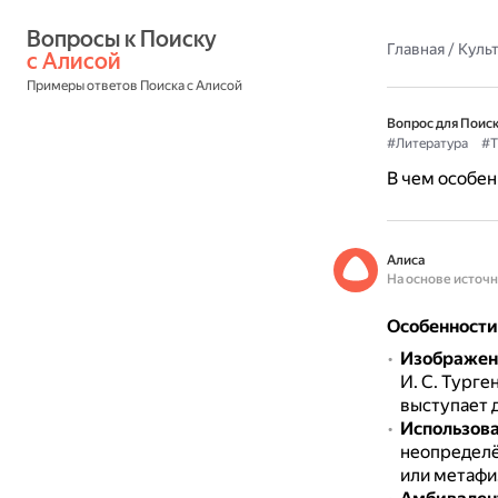
Вопросы к Поиску 
Главная
/
Культ
с Алисой
Примеры ответов Поиска с Алисой
Вопрос для Поиск
#Литература
#Т
В чем особен
Алиса
На основе источ
Особенности
Изображени
И. С. Турге
выступает д
Использова
неопределё
или метафи