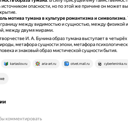
ность образа тумана
.
В силу присущей ему таинственност
 источником опасности, но по этой же причине он может вы
крытие.
ль мотива тумана в культуре романтизма и символизма
.
 границу между видимостью и сущностью, между физикой 
й, между двумя мирами.
творчестве И. А. Бунина образ тумана выступает в четырёх 
ироды, метафора сущности эпохи, метафора психологическ
ловека и знаковый образ мистической сущности бытия.
kartaslov.ru
aria-art.ru
otvet.mail.ru
cyberleninka.ru
ске
ии
обы комментировать