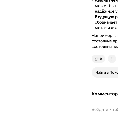
Амбивалент
может быть
надёжное у
Ведущую ро
обозначает
метафизико
Например, в 
состояние пр
состояния че
0
Найти в Пои
Комментар
Войдите, чт