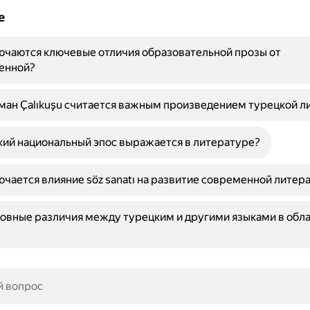
е
ючаются ключевые отличия образовательной прозы от
енной?
ан Çalıkuşu считается важным произведением турецкой л
кий национальный эпос выражается в литературе?
ючается влияние söz sanatı на развитие современной литер
овные различия между турецким и другими языками в обл