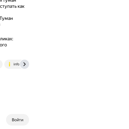
и туман
ступать как
Туман
и
ликах:
ого
infourok.ru
Войти