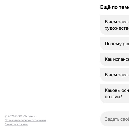
Ещё по тем
В чем закл
художеств
Почему ром
Как испанс
В чем закл
Каковы осн
поэзии?
© 2026 ООО «Яндекс»
Пользовательское соглашение
Связаться с нами