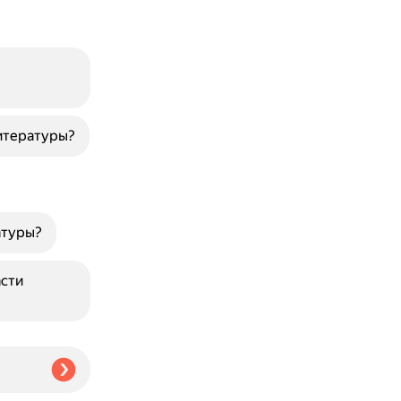
итературы?
атуры?
асти