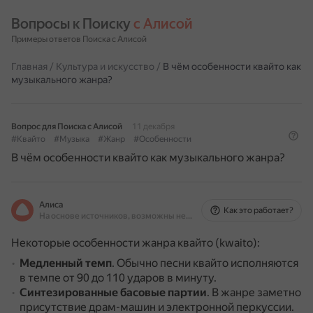
Вопросы к Поиску 
с Алисой
Примеры ответов Поиска с Алисой
Главная
/
Культура и искусство
/
В чём особенности квайто как
музыкального жанра?
Вопрос для Поиска с Алисой
11 декабря
#Квайто
#Музыка
#Жанр
#Особенности
В чём особенности квайто как музыкального жанра?
Алиса
Как это работает?
На основе источников, возможны неточности
Некоторые особенности жанра квайто (kwaito):
Медленный темп
.
Обычно песни квайто исполняются
в темпе от 90 до 110 ударов в минуту.
Синтезированные басовые партии
.
В жанре заметно
присутствие драм-машин и электронной перкуссии.