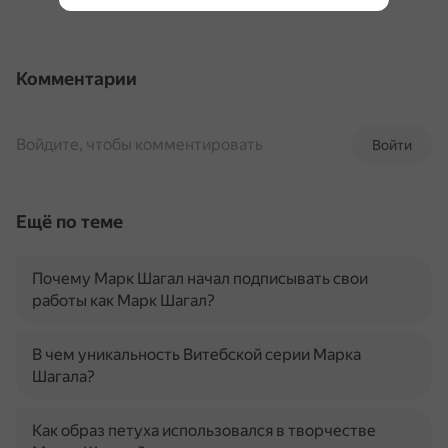
Комментарии
Войдите, чтобы комментировать
Войти
Ещё по теме
Почему Марк Шагал начал подписывать свои
работы как Марк Шагал?
В чем уникальность Витебской серии Марка
Шагала?
Как образ петуха использовался в творчестве