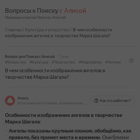
Вопросы к Поиску 
с Алисой
Примеры ответов Поиска с Алисой
Главная
/
Культура и искусство
/
В чем особенности
изображения ангелов в творчестве Марка Шагала?
Вопрос для Поиска с Алисой
1 мая
#Искусство
#Культура
#Творчество
#МаркШагал
#Ангелы
В чем особенности изображения ангелов в
творчестве Марка Шагала?
Алиса
Как это работает?
На основе источников, возможны неточности
Особенности изображения ангелов в творчестве
Марка Шагала
:
Ангелы показаны крупным планом, обобщённо, как
правило, без примет места и времени
.
Они близки