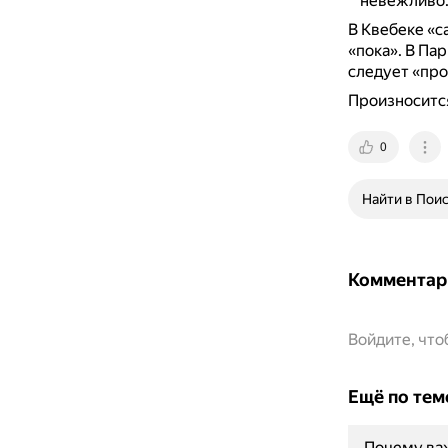
невежливо
В Квебеке «с
«пока».
В Пар
следует «про
Произносится 
0
Найти в Пои
Комментар
Войдите, чт
Ещё по тем
Почему ва