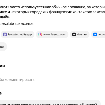
.
алют» часто используется как обычное прощание, за которы
иже и некоторых городских французских контекстах за «са
щай».
«salut» как «салю».
langster.netlify.app
www.fluentu.com
dzen.ru
vk.c
ске
ии
обы комментировать
е
жно умение вежливо прощаться и завершать общение?