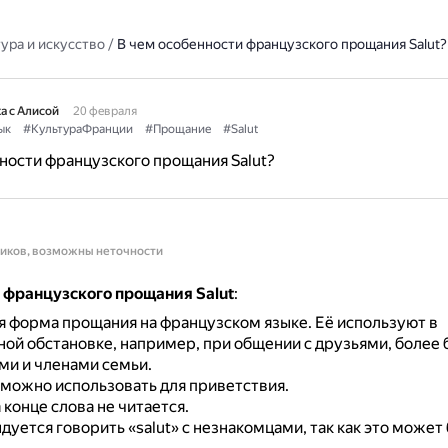
ура и искусство
/
В чем особенности французского прощания Salut?
а с Алисой
20 февраля
ык
#КультураФранции
#Прощание
#Salut
ности французского прощания Salut?
ников, возможны неточности
 французского прощания Salut
:
я форма прощания на французском языке.
Её используют в
ой обстановке, например, при общении с друзьями, более
ми и членами семьи.
 можно использовать для приветствия.
а конце слова не читается.
уется говорить «salut» с незнакомцами, так как это может