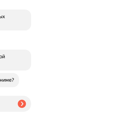
ых
ой
аниме?