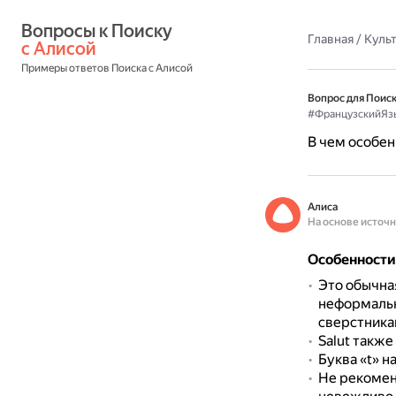
Вопросы к Поиску 
Главная
/
Культ
с Алисой
Примеры ответов Поиска с Алисой
Вопрос для Поиск
#ФранцузскийЯз
В чем особен
Алиса
На основе источ
Особенности
Это обычна
неформальн
сверстника
Salut также
Буква «t» н
Не рекоменд