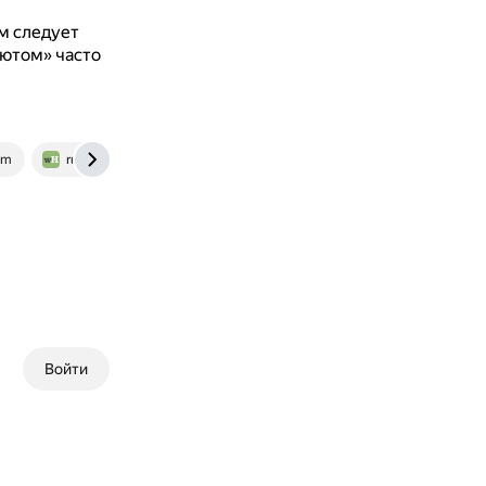
м следует
лютом» часто
om
ru.wikihow.com
Войти